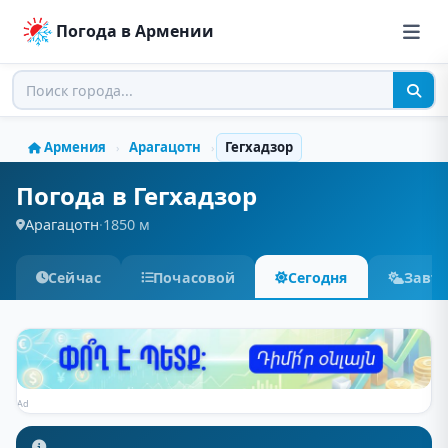
Погода в Армении
Армения
Арагацотн
Гегхадзор
›
›
Погода в Гегхадзор
Арагацотн
·
1850 м
Сейчас
Почасовой
Сегодня
Завт
Ad