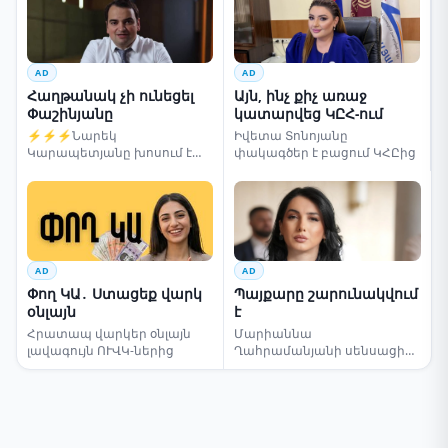
AD
AD
Հաղթանակ չի ունեցել
Այն, ինչ քիչ առաջ
Փաշինյանը
կատարվեց ԿԸՀ-ում
⚡⚡⚡Նարեկ
Իվետա Տոնոյանը
Կարապետյանը խոսում է
փակագծեր է բացում ԿՀԸից
ընտրությունների մասին
AD
AD
Փող ԿԱ․ Ստացեք վարկ
Պայքարը շարունակվում
օնլայն
է
Հրատապ վարկեր օնլայն
Մարիաննա
լավագույն ՈՒՎԿ-ներից
Ղահրամանյանի սենսացիոն
կոչը