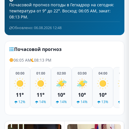
Почасовой прогноз погоды в Гегхадзор на сегодня:
температура от 9° до 22°. Восход: 06:05 AM, закат:
08:13 PM.
Обновлено: 06.08.2026 12:48
Почасовой прогноз
06:05 AM
08:13 PM
00:00
01:00
02:00
03:00
04:00
05:00
11°
11°
10°
10°
10°
10°
12%
14%
14%
14%
13%
14%