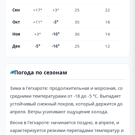
Сен
+17°
+3°
25
22
Окт
+11°
-3°
35
18
Ноя
+3°
-10°
30
14
Дек
-5°
-16°
25
12
Погода по сезонам
Зима в Гегхароте: продолжительная и морозная, со
средними температурами от -18 до -5 °C. Выпадает
устойчивый снежный покров, который держится до
апреля. Ветры усиливают ощущение холода.
Весна в Гегхароте: начинается поздно, в апреле, и
характеризуется резкими перепадами температур и