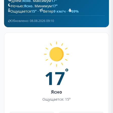
Днём:
Ясно
. Максимум
17°
Ночью:
Ясно
. Минимум
17°
Ощущается
15°
·
Ветер
9 км/ч
·
69%
Обновлено: 08.08.2026 09:10
17
°
Ясно
Ощущается: 15°