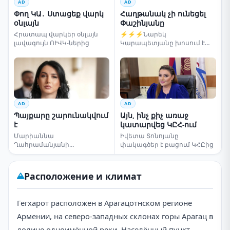
AD
AD
Փող ԿԱ․ Ստացեք վարկ
Հաղթանակ չի ունեցել
օնլայն
Փաշինյանը
Հրատապ վարկեր օնլայն
⚡⚡⚡Նարեկ
լավագույն ՈՒՎԿ-ներից
Կարապետյանը խոսում է
ընտրությունների մասին
AD
AD
Պայքարը շարունակվում
Այն, ինչ քիչ առաջ
է
կատարվեց ԿԸՀ-ում
Մարիաննա
Իվետա Տոնոյանը
Ղահրամանյանի
փակագծեր է բացում ԿՀԸից
սենսացիոն կոչը
Расположение и климат
Гегхарот расположен в Арагацотнском регионе
Армении, на северо-западных склонах горы Арагац в
долине одноимённой реки. Населённый пункт