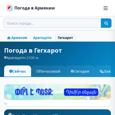
Погода в Армении
Армения
Арагацотн
Гегхарот
›
›
Погода в Гегхарот
Арагацотн
·
2100 м
Сейчас
Почасовой
Сегодня
Завт
Ad