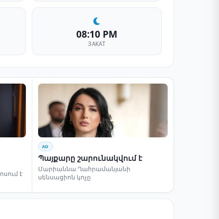
08:10 PM
ЗАКАТ
AD
Պայքարը շարունակվում է
Մարիաննա Ղահրամանյանի
սում է
սենսացիոն կոչը