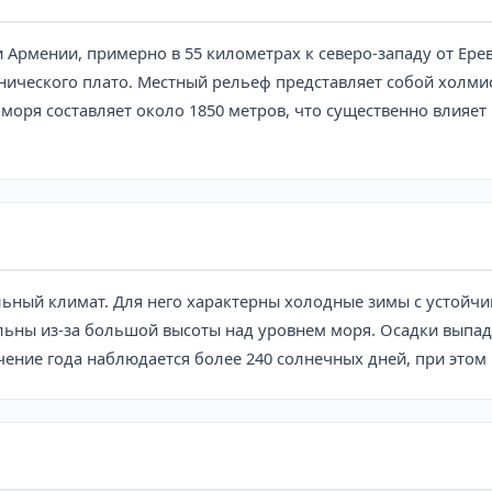
и Армении, примерно в 55 километрах к северо-западу от Ер
анического плато. Местный рельеф представляет собой холми
оря составляет около 1850 метров, что существенно влияет 
льный климат. Для него характерны холодные зимы с устой
ьны из-за большой высоты над уровнем моря. Осадки выпада
ечение года наблюдается более 240 солнечных дней, при это