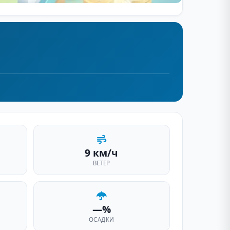
9 км/ч
ВЕТЕР
—%
ОСАДКИ