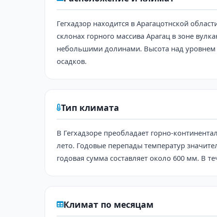
Гегхадзор находится в Арагацотнской област
склонах горного массива Арагац в зоне вулк
небольшими долинами. Высота над уровнем м
осадков.
Тип климата
В Гегхадзоре преобладает горно-континента
лето. Годовые перепады температур значител
годовая сумма составляет около 600 мм. В т
Климат по месяцам