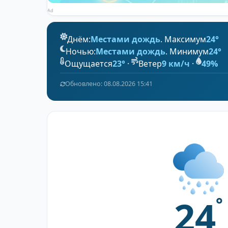
Ad
Днём:
Местами дождь
. Максимум
24°
Ночью:
Местами дождь
. Минимум
24°
Ощущается
23°
·
Ветер
9 км/ч
·
49%
Обновлено: 08.08.2026 15:41
24
°