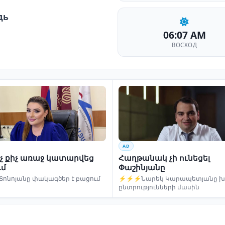
дь
06:07 AM
ВОСХОД
AD
ինչ քիչ առաջ կատարվեց
Հաղթանակ չի ունեցել
ւմ
Փաշինյանը
Տոնոյանը փակագծեր է բացում
⚡⚡⚡Նարեկ Կարապետյանը խո
ընտրությունների մասին