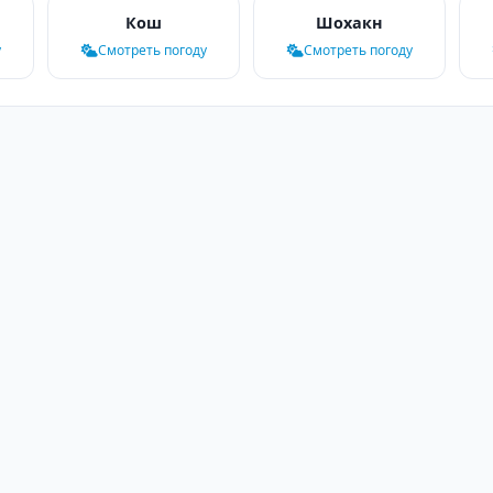
Кош
Шохакн
у
Смотреть погоду
Смотреть погоду