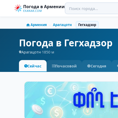
Погода в Армении
EXANAK.COM
Армения
Арагацотн
Гегхадзор
›
›
Погода в Гегхадзор
Арагацотн
·
1850 м
Сейчас
Почасовой
Сегодня