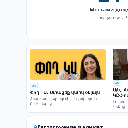
Местами дож
Ощущается: 23°
AD
AD
Այն, 
Փող ԿԱ․ Ստացեք վարկ օնլայն
ԿԸՀ-ո
Հրատապ վարկեր օնլայն լավագույն
Իվետա 
ՈՒՎԿ-ներից
ԿՀԸից
Расположение и климат