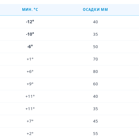
МИН. °C
ОСАДКИ ММ
-12°
40
-10°
35
-6°
50
+1°
70
+6°
80
+9°
60
+11°
40
+11°
35
+7°
45
+2°
55