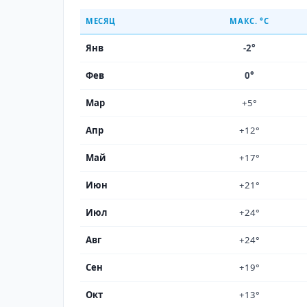
МЕСЯЦ
МАКС. °C
Янв
-2°
Фев
0°
Мар
+5°
Апр
+12°
Май
+17°
Июн
+21°
Июл
+24°
Авг
+24°
Сен
+19°
Окт
+13°