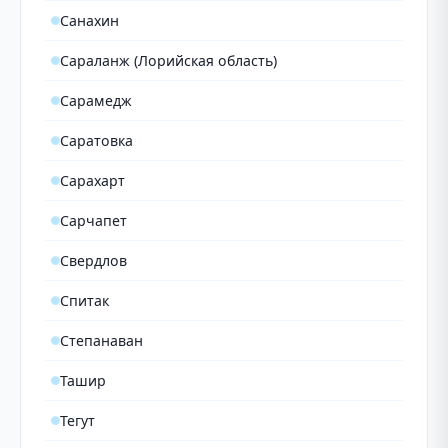
Санахин
Сараланж (Лорийская область)
Сарамедж
Саратовка
Сарахарт
Сарчапет
Свердлов
Спитак
Степанаван
Ташир
Тегут