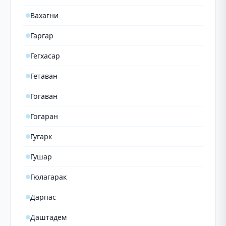
Вахагни
Гаргар
Гегхасар
Гетаван
Гогаван
Гогаран
Гугарк
Гушар
Гюлагарак
Дарпас
Даштадем