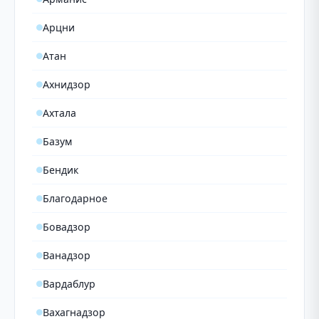
Арцни
Атан
Ахнидзор
Ахтала
Базум
Бендик
Благодарное
Бовадзор
Ванадзор
Вардаблур
Вахагнадзор