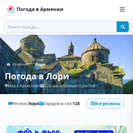
Погода в Армении
Армения
Лори
›
Погода в Лори
Марз Армении
·
128 населённых пунктов
Регион:
Лори
Городов и сёл:
128
Все регионы