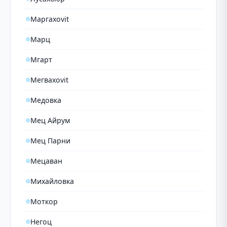
Маргахovit
Марц
Мгарт
Мегвахovit
Медовка
Мец Айрум
Мец Парни
Мецаван
Михайловка
Моткор
Негоц