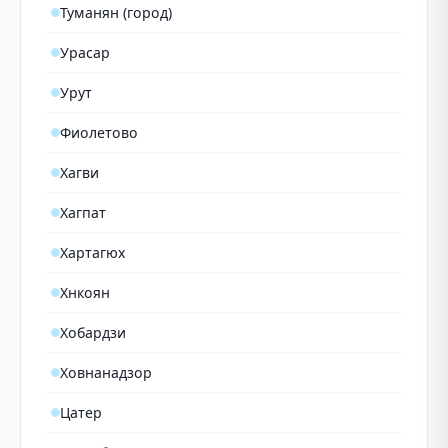
Туманян (город)
Урасар
Урут
Фиолетово
Хагви
Хагпат
Хартагюх
Хнкоян
Хобардзи
Ховнанадзор
Цатер