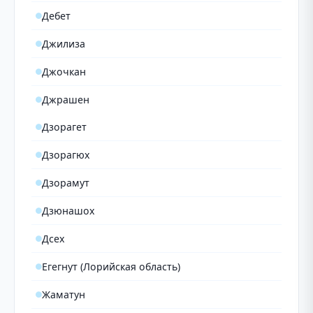
Дебет
Джилиза
Джочкан
Джрашен
Дзорагет
Дзорагюх
Дзорамут
Дзюнашох
Дсех
Егегнут (Лорийская область)
Жаматун