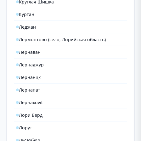
Круглая Шишка
Куртан
Леджан
Лермонтово (село, Лорийская область)
Лернаван
Лернаджур
Лернанцк
Лернапат
Лернахovit
Лори Берд
Лорут
Лусахбюр