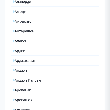
Алаверди
Амодж
Амракитс
Антарашен
Апавен
Ардви
Арджаховит
Арджут
Арджут Каяран
Аревацаг
Аревашох
Арманис