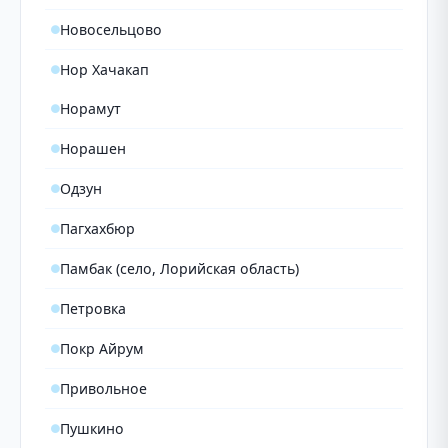
Новосельцово
Нор Хачакап
Норамут
Норашен
Одзун
Пагхахбюр
Памбак (село, Лорийская область)
Петровка
Покр Айрум
Привольное
Пушкино