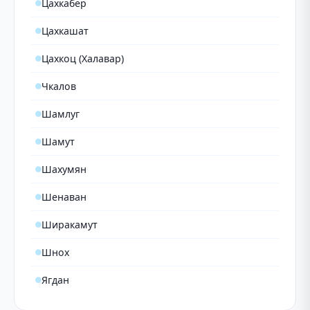
Цахкабер
Цахкашат
Цахкоц (Халавар)
Чкалов
Шамлуг
Шамут
Шахумян
Шенаван
Ширакамут
Шнох
Ягдан