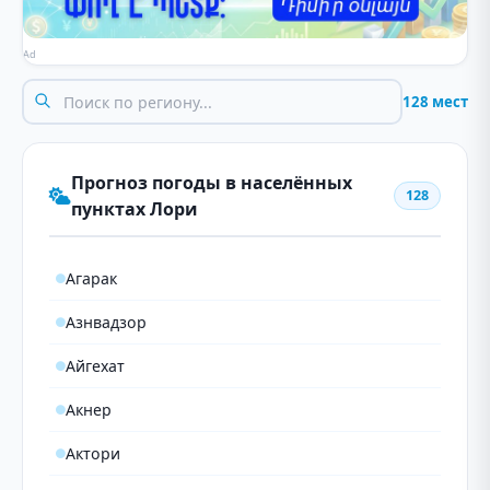
Ad
128 мест
Прогноз погоды в населённых
128
пунктах Лори
Агарак
Азнвадзор
Айгехат
Акнер
Актори