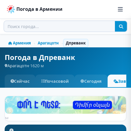
Погода в Армении
Армения
Арагацотн
Дпреванк
›
›
Погода в Дпреванк
Арагацотн
·
1620 м
Сейчас
Почасовой
Сегодня
Завт
Ad