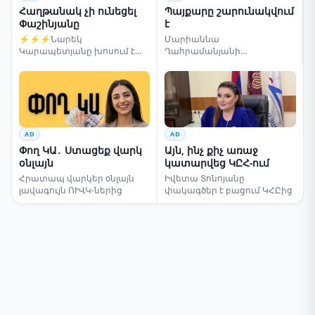
Հաղթանակ չի ունեցել
Պայքարը շարունակվում
Փաշինյանը
է
⚡⚡⚡Նարեկ
Մարիաննա
Կարապետյանը խոսում է
Ղահրամանյանի
ընտրությունների մասին
սենսացիոն կոչը
AD
AD
Փող ԿԱ․ Ստացեք վարկ
Այն, ինչ քիչ առաջ
օնլայն
կատարվեց ԿԸՀ-ում
Հրատապ վարկեր օնլայն
Իվետա Տոնոյանը
լավագույն ՈՒՎԿ-ներից
փակագծեր է բացում ԿՀԸից