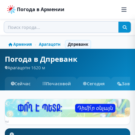
Погода в Армении
Армения
Арагацотн
Дпреванк
›
›
Погода в Дпреванк
Арагацотн
·
1620 м
Сейчас
Почасовой
Сегодня
Завт
Ad