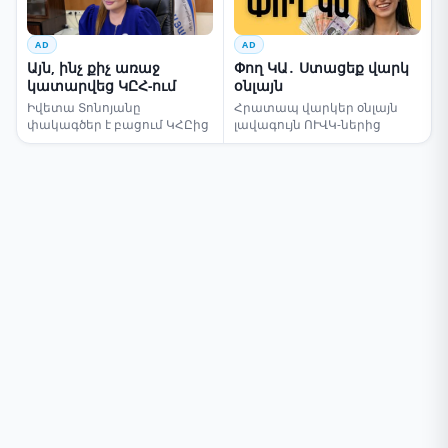
AD
AD
Այն, ինչ քիչ առաջ
Փող ԿԱ․ Ստացեք վարկ
կատարվեց ԿԸՀ-ում
օնլայն
Իվետա Տոնոյանը
Հրատապ վարկեր օնլայն
փակագծեր է բացում ԿՀԸից
լավագույն ՈՒՎԿ-ներից