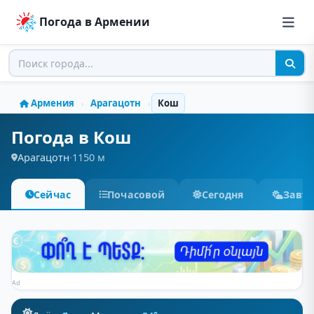
Погода в Армении
Армения
Арагацотн
Кош
›
›
Погода в Кош
Арагацотн
·
1150 м
Сейчас
Почасовой
Сегодня
Завт
Ad