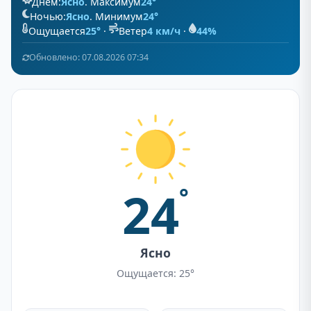
Днём:
Ясно
. Максимум
24°
Ночью:
Ясно
. Минимум
24°
Ощущается
25°
·
Ветер
4 км/ч
·
44%
Обновлено: 07.08.2026 07:34
24
°
Ясно
Ощущается: 25°