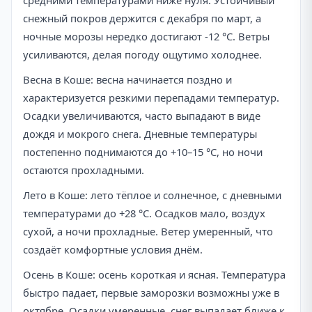
средними температурами ниже нуля. Устойчивый
снежный покров держится с декабря по март, а
ночные морозы нередко достигают -12 °C. Ветры
усиливаются, делая погоду ощутимо холоднее.
Весна в Кошe: весна начинается поздно и
характеризуется резкими перепадами температур.
Осадки увеличиваются, часто выпадают в виде
дождя и мокрого снега. Дневные температуры
постепенно поднимаются до +10–15 °C, но ночи
остаются прохладными.
Лето в Кошe: лето тёплое и солнечное, с дневными
температурами до +28 °C. Осадков мало, воздух
сухой, а ночи прохладные. Ветер умеренный, что
создаёт комфортные условия днём.
Осень в Кошe: осень короткая и ясная. Температура
быстро падает, первые заморозки возможны уже в
октябре. Осадки умеренные, снег выпадает ближе к