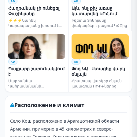
AD
AD
Հաղթանակ չի ունեցել
Այն, ինչ քիչ առաջ
Փաշինյանը
կատարվեց ԿԸՀ-ում
⚡⚡⚡Նարեկ
Իվետա Տոնոյանը
Կարապետյանը խոսում է
փակագծեր է բացում ԿՀԸից
ընտրությունների մասին
AD
AD
Պայքարը շարունակվում
Փող ԿԱ․ Ստացեք վարկ
է
օնլայն
Մարիաննա
Հրատապ վարկեր օնլայն
Ղահրամանյանի
լավագույն ՈՒՎԿ-ներից
սենսացիոն կոչը
Расположение и климат
Село Кош расположено в Арагацотнской области
Армении, примерно в 45 километрах к северо-
западу от Еревана. Оно находится в предгорьях