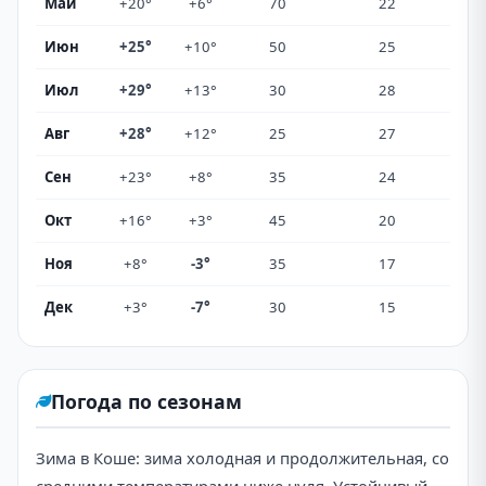
Май
+20°
+6°
70
22
Июн
+25°
+10°
50
25
Июл
+29°
+13°
30
28
Авг
+28°
+12°
25
27
Сен
+23°
+8°
35
24
Окт
+16°
+3°
45
20
Ноя
+8°
-3°
35
17
Дек
+3°
-7°
30
15
Погода по сезонам
Зима в Кошe: зима холодная и продолжительная, со