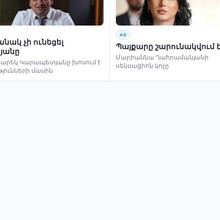
AD
նակ չի ունեցել
Պայքարը շարունակվում 
յանը
Մարիաննա Ղահրամանյանի
եկ Կարապետյանը խոսում է
սենսացիոն կոչը
թյունների մասին