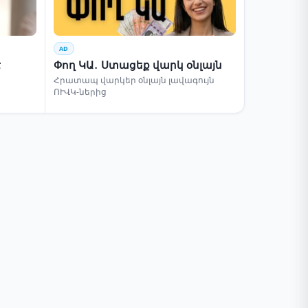
AD
է
Փող ԿԱ․ Ստացեք վարկ օնլայն
Հրատապ վարկեր օնլայն լավագույն
ՈՒՎԿ-ներից