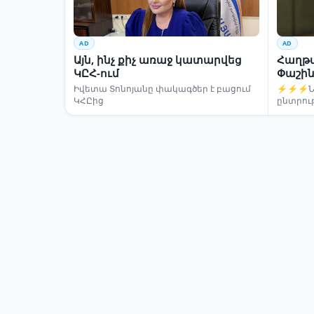
AD
AD
Այն, ինչ քիչ առաջ կատարվեց
Հաղթա
ԿԸՀ-ում
Փաշին
Իվետա Տոնոյանը փակագծեր է բացում
⚡⚡⚡Նար
ԿՀԸից
ընտրու