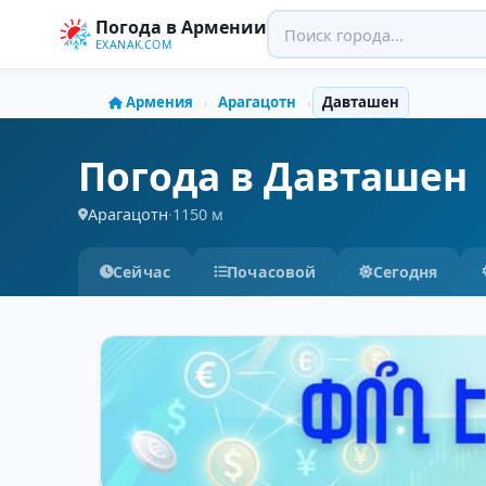
Погода в Армении
EXANAK.COM
Армения
Арагацотн
Давташен
›
›
Погода в Давташен
Арагацотн
·
1150 м
Сейчас
Почасовой
Сегодня