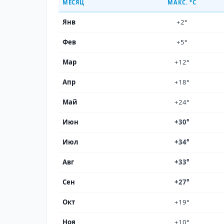
МЕСЯЦ
МАКС. °C
Янв
+2°
Фев
+5°
Мар
+12°
Апр
+18°
Май
+24°
Июн
+30°
Июл
+34°
Авг
+33°
Сен
+27°
Окт
+19°
Ноя
+10°