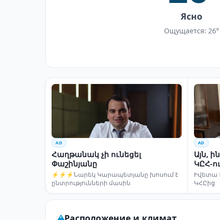
Ясно
Ощущается: 26°
AD
AD
Հաղթանակ չի ունեցել
Այն, 
Փաշինյանը
ԿԸՀ-ո
⚡⚡⚡Նարեկ Կարապետյանը խոսում է
Իվետա 
ընտրությունների մասին
ԿՀԸից
Расположение и климат