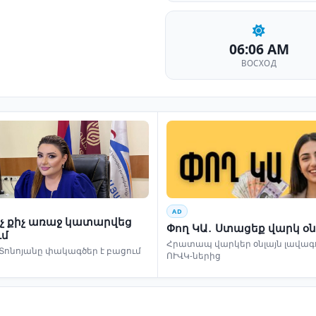
06:06 AM
ВОСХОД
AD
ինչ քիչ առաջ կատարվեց
Փող ԿԱ․ Ստացեք վարկ օն
ւմ
Հրատապ վարկեր օնլայն լավագո
Տոնոյանը փակագծեր է բացում
ՈՒՎԿ-ներից