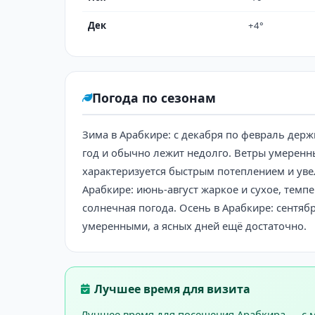
Дек
+4°
Погода по сезонам
Зима в Арабкире: с декабря по февраль держ
год и обычно лежит недолго. Ветры умеренн
характеризуется быстрым потеплением и увел
Арабкире: июнь-август жаркое и сухое, темпе
солнечная погода. Осень в Арабкире: сентяб
умеренными, а ясных дней ещё достаточно.
Лучшее время для визита
Лучшее время для посещения Арабкира — с ма