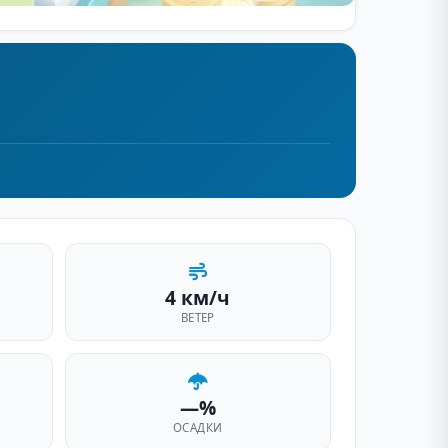
4 км/ч
ВЕТЕР
—%
ОСАДКИ