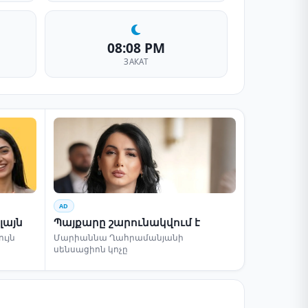
08:08 PM
ЗАКАТ
AD
լայն
Պայքարը շարունակվում է
ւյն
Մարիաննա Ղահրամանյանի
սենսացիոն կոչը