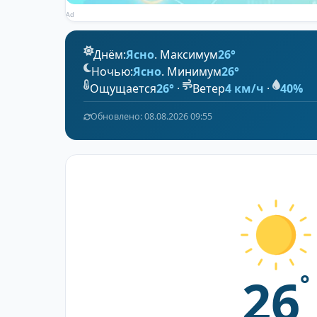
Ad
Днём:
Ясно
. Максимум
26°
Ночью:
Ясно
. Минимум
26°
Ощущается
26°
·
Ветер
4 км/ч
·
40%
Обновлено: 08.08.2026 09:55
26
°