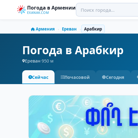
Погода в Армении
EXANAK.COM
Армения
Ереван
Арабкир
›
›
Погода в Арабкир
Ереван
·
950 м
Сейчас
Почасовой
Сегодня