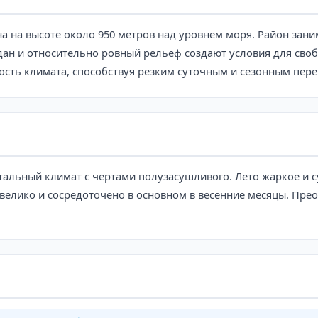
на на высоте около 950 метров над уровнем моря. Район зан
здан и относительно ровный рельеф создают условия для сво
сть климата, способствуя резким суточным и сезонным пере
альный климат с чертами полузасушливого. Лето жаркое и с
велико и сосредоточено в основном в весенние месяцы. Пре