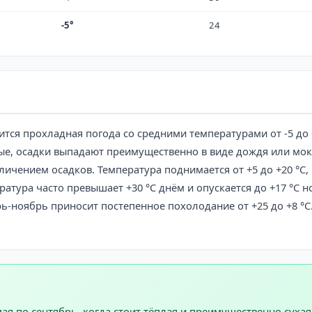
-5°
24
ится прохладная погода со средними температурами от -5 до
ые, осадки выпадают преимущественно в виде дождя или мокр
ичением осадков. Температура поднимается от +5 до +20 °C,
ратура часто превышает +30 °C днём и опускается до +17 °C 
рь-ноябрь приносит постепенное похолодание от +25 до +8 °C
я по сентябрь, когда стоит тёплая и преимущественно суха