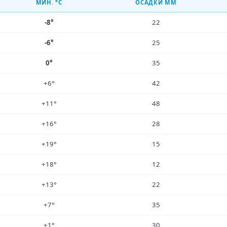
МИН. °C
ОСАДКИ ММ
-8°
22
-6°
25
0°
35
+6°
42
+11°
48
+16°
28
+19°
15
+18°
12
+13°
22
+7°
35
+1°
30