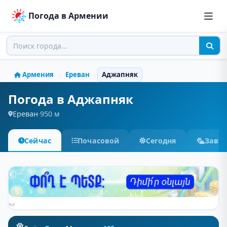
Погода в Армении
Армения
Ереван
Аджапняк
›
›
Погода в Аджапняк
Ереван
·
950 м
Сейчас
Почасовой
Сегодня
Завт
Ad