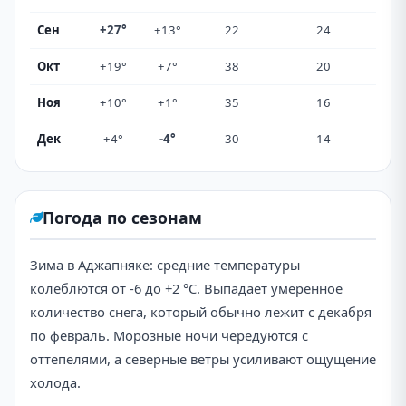
Сен
+27°
+13°
22
24
Окт
+19°
+7°
38
20
Ноя
+10°
+1°
35
16
Дек
+4°
-4°
30
14
Погода по сезонам
Зима в Аджапняке: средние температуры
колеблются от -6 до +2 °C. Выпадает умеренное
количество снега, который обычно лежит с декабря
по февраль. Морозные ночи чередуются с
оттепелями, а северные ветры усиливают ощущение
холода.