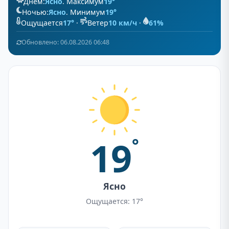
Днём:
Ясно
. Максимум
19°
Ночью:
Ясно
. Минимум
19°
Ощущается
17°
·
Ветер
10 км/ч
·
61%
Обновлено: 06.08.2026 06:48
19
°
Ясно
Ощущается: 17°