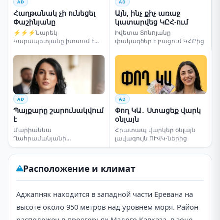
AD
AD
Հաղթանակ չի ունեցել
Այն, ինչ քիչ առաջ
Փաշինյանը
կատարվեց ԿԸՀ-ում
⚡⚡⚡Նարեկ
Իվետա Տոնոյանը
Կարապետյանը խոսում է
փակագծեր է բացում ԿՀԸից
ընտրությունների մասին
AD
AD
Պայքարը շարունակվում
Փող ԿԱ․ Ստացեք վարկ
է
օնլայն
Մարիաննա
Հրատապ վարկեր օնլայն
Ղահրամանյանի
լավագույն ՈՒՎԿ-ներից
սենսացիոն կոչը
Расположение и климат
Аджапняк находится в западной части Еревана на
высоте около 950 метров над уровнем моря. Район
расположен в предгорьях Малого Кавказа, в зоне