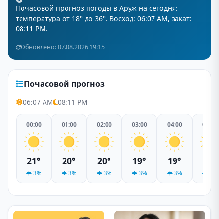
Почасовой прогноз погоды в Аруж на сегодня:
температура от 18° до 36°. Восход: 06:07 AM, закат:
08:11 PM.
Обновлено: 07.08.2026 19:15
Почасовой прогноз
06:07 AM
08:11 PM
00:00
01:00
02:00
03:00
04:00
05:00
21°
20°
20°
19°
19°
18°
3%
3%
3%
3%
3%
3%