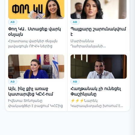
AD
AD
Փող ԿԱ․ Ստացեք վարկ
Պայքարը շարունակվում
օնլայն
է
Հրատապ վարկեր օնլայն
Մարիաննա
լավագույն ՈՒՎԿ-ներից
Ղահրամանյանի
սենսացիոն կոչը
AD
AD
Այն, ինչ քիչ առաջ
Հաղթանակ չի ունեցել
կատարվեց ԿԸՀ-ում
Փաշինյանը
Իվետա Տոնոյանը
⚡⚡⚡Նարեկ
փակագծեր է բացում ԿՀԸից
Կարապետյանը խոսում է
ընտրությունների մասին