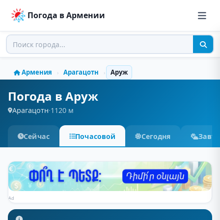
Погода в Армении
Армения
Арагацотн
Аруж
›
›
Погода в Аруж
Арагацотн
·
1120 м
Сейчас
Почасовой
Сегодня
Завт
Ad