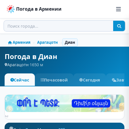
Погода в Армении
Армения
Арагацотн
Диан
›
›
Погода в Диан
Арагацотн
·
1650 м
Сейчас
Почасовой
Сегодня
Завт
Ad