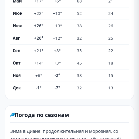
Май
+17°
+6°
68
21
Июн
+22°
+10°
52
24
Июл
+26°
+13°
38
26
Авг
+26°
+12°
32
25
Сен
+21°
+8°
35
22
Окт
+14°
+3°
45
18
Ноя
+6°
-2°
38
15
Дек
-1°
-7°
32
13
Погода по сезонам
Зима в Диане: продолжительная и морозная, со