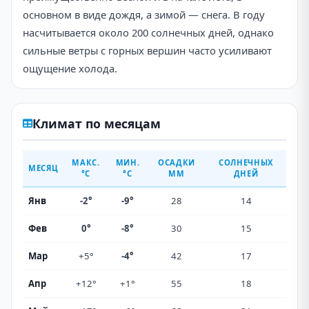
основном в виде дождя, а зимой — снега. В году
насчитывается около 200 солнечных дней, однако
сильные ветры с горных вершин часто усиливают
ощущение холода.
Климат по месяцам
МАКС.
МИН.
ОСАДКИ
СОЛНЕЧНЫХ
МЕСЯЦ
°C
°C
ММ
ДНЕЙ
Янв
-2°
-9°
28
14
Фев
0°
-8°
30
15
Мар
+5°
-4°
42
17
Апр
+12°
+1°
55
18