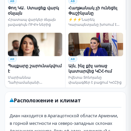
AD
AD
Փող ԿԱ․ Ստացեք վարկ
Հաղթանակ չի ունեցել
օնլայն
Փաշինյանը
Հրատապ վարկեր օնլայն
⚡⚡⚡Նարեկ
լավագույն ՈՒՎԿ-ներից
Կարապետյանը խոսում է
ընտրությունների մասին
AD
AD
Պայքարը շարունակվում
Այն, ինչ քիչ առաջ
է
կատարվեց ԿԸՀ-ում
Մարիաննա
Իվետա Տոնոյանը
Ղահրամանյանի
փակագծեր է բացում ԿՀԸից
սենսացիոն կոչը
Расположение и климат
Диан находится в Арагацотнской области Армении,
в горной местности на северо-западных склонах
Арагацкого массива. Рельеф здесь холмистый с