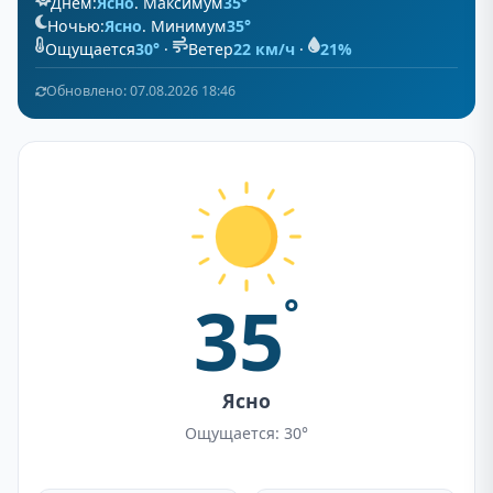
Днём:
Ясно
. Максимум
35°
Ночью:
Ясно
. Минимум
35°
Ощущается
30°
·
Ветер
22 км/ч
·
21%
Обновлено: 07.08.2026 18:46
35
°
Ясно
Ощущается: 30°