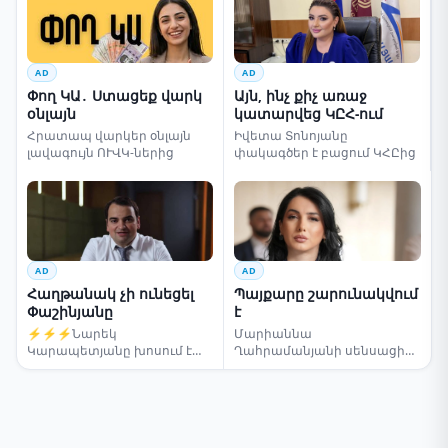
AD
AD
Փող ԿԱ․ Ստացեք վարկ
Այն, ինչ քիչ առաջ
օնլայն
կատարվեց ԿԸՀ-ում
Հրատապ վարկեր օնլայն
Իվետա Տոնոյանը
լավագույն ՈՒՎԿ-ներից
փակագծեր է բացում ԿՀԸից
AD
AD
Հաղթանակ չի ունեցել
Պայքարը շարունակվում
Փաշինյանը
է
⚡⚡⚡Նարեկ
Մարիաննա
Կարապետյանը խոսում է
Ղահրամանյանի սենսացիոն
ընտրությունների մասին
կոչը