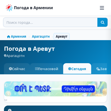
Погода в Армении
Армения
Арагацотн
Аревут
›
›
Погода в Аревут
Арагацотн
Сейчас
Почасовой
Сегодня
Завт
Ad