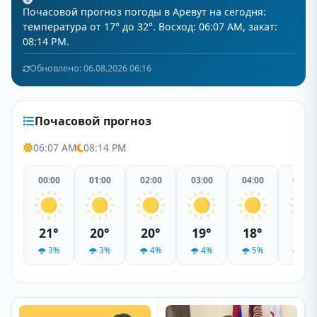
Почасовой прогноз погоды в Аревут на сегодня:
температура от 17° до 32°. Восход: 06:07 AM, закат:
08:14 PM.
Обновлено: 06.08.2026 06:16
Почасовой прогноз
06:07 AM
08:14 PM
00:00
01:00
02:00
03:00
04:00
05:00
21°
20°
20°
19°
18°
20°
3%
3%
4%
4%
5%
5%