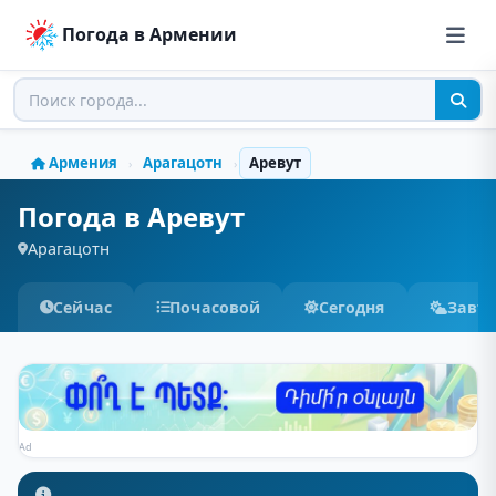
Погода в Армении
Армения
Арагацотн
Аревут
›
›
Погода в Аревут
Арагацотн
Сейчас
Почасовой
Сегодня
Завт
Ad