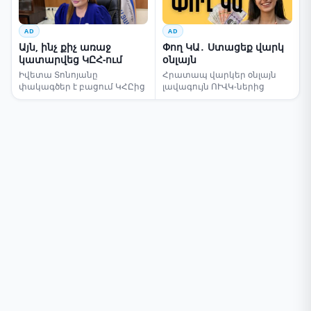
AD
AD
Այն, ինչ քիչ առաջ
Փող ԿԱ․ Ստացեք վարկ
կատարվեց ԿԸՀ-ում
օնլայն
Իվետա Տոնոյանը
Հրատապ վարկեր օնլայն
փակագծեր է բացում ԿՀԸից
լավագույն ՈՒՎԿ-ներից