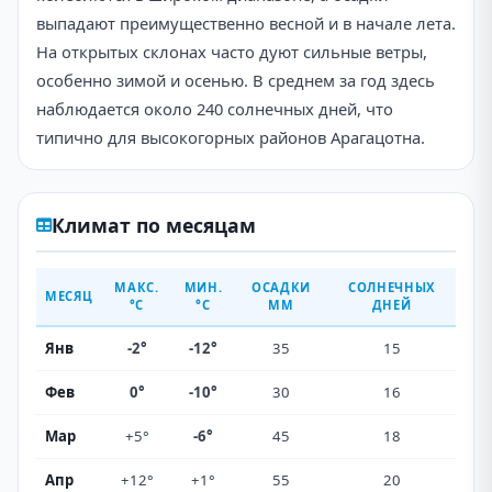
выпадают преимущественно весной и в начале лета.
На открытых склонах часто дуют сильные ветры,
особенно зимой и осенью. В среднем за год здесь
наблюдается около 240 солнечных дней, что
типично для высокогорных районов Арагацотна.
Климат по месяцам
МАКС.
МИН.
ОСАДКИ
СОЛНЕЧНЫХ
МЕСЯЦ
°C
°C
ММ
ДНЕЙ
Янв
-2°
-12°
35
15
Фев
0°
-10°
30
16
Мар
+5°
-6°
45
18
Апр
+12°
+1°
55
20