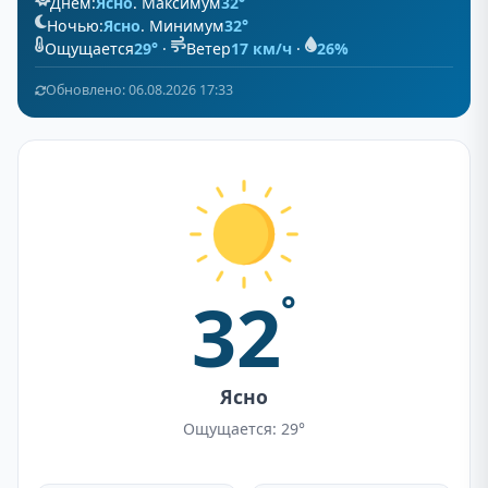
Днём:
Ясно
. Максимум
32°
Ночью:
Ясно
. Минимум
32°
Ощущается
29°
·
Ветер
17 км/ч
·
26%
Обновлено: 06.08.2026 17:33
32
°
Ясно
Ощущается: 29°