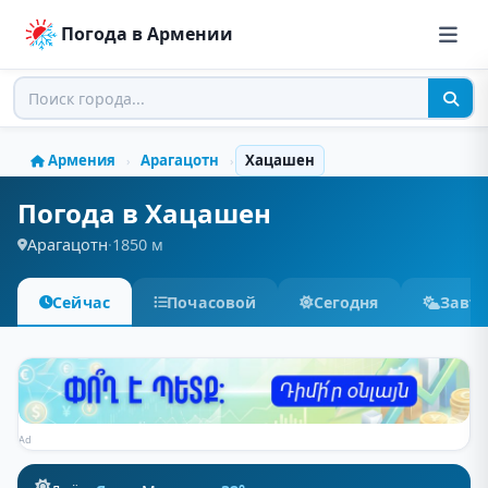
Погода в Армении
Армения
Арагацотн
Хацашен
›
›
Погода в Хацашен
Арагацотн
·
1850 м
Сейчас
Почасовой
Сегодня
Завт
Ad