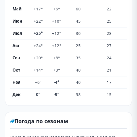
Май
+17°
+6°
60
22
Июн
+22°
+10°
45
25
Июл
+25°
+12°
30
28
Авг
+24°
+12°
25
27
Сен
+20°
+8°
35
24
Окт
+14°
+3°
40
21
Ноя
+6°
-4°
40
17
Дек
0°
-9°
38
15
Погода по сезонам