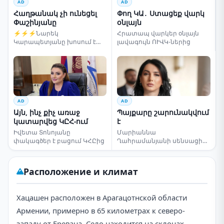
AD
AD
Հաղթանակ չի ունեցել
Փող ԿԱ․ Ստացեք վարկ
Փաշինյանը
օնլայն
⚡⚡⚡Նարեկ
Հրատապ վարկեր օնլայն
Կարապետյանը խոսում է
լավագույն ՈՒՎԿ-ներից
ընտրությունների մասին
AD
AD
Այն, ինչ քիչ առաջ
Պայքարը շարունակվում
կատարվեց ԿԸՀ-ում
է
Իվետա Տոնոյանը
Մարիաննա
փակագծեր է բացում ԿՀԸից
Ղահրամանյանի սենսացիոն
կոչը
Расположение и климат
Хацашен расположен в Арагацотнской области
Армении, примерно в 65 километрах к северо-
западу от Еревана. Село находится на склонах