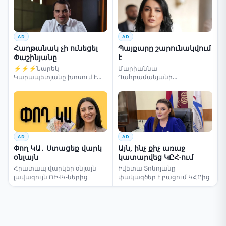
AD
AD
Հաղթանակ չի ունեցել
Պայքարը շարունակվում
Փաշինյանը
է
⚡⚡⚡Նարեկ
Մարիաննա
Կարապետյանը խոսում է
Ղահրամանյանի
ընտրությունների մասին
սենսացիոն կոչը
AD
AD
Փող ԿԱ․ Ստացեք վարկ
Այն, ինչ քիչ առաջ
օնլայն
կատարվեց ԿԸՀ-ում
Հրատապ վարկեր օնլայն
Իվետա Տոնոյանը
լավագույն ՈՒՎԿ-ներից
փակագծեր է բացում ԿՀԸից