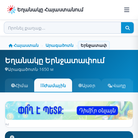
Եղանակը Հայաստանում
Հայաստան
Արագածոտն
Երնջատափ
›
›
Եղանակը Երնջատափում
Արագածոտն
·
1650 м
Հիմա
Ժամային
Այսօր
Վաղը
Ad