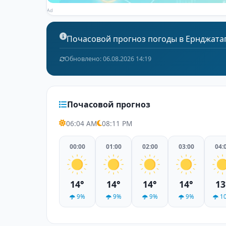
Ad
Почасовой прогноз погоды в Ернджатап н
Обновлено: 06.08.2026 14:19
Почасовой прогноз
06:04 AM
08:11 PM
00:00
01:00
02:00
03:00
04:
14°
14°
14°
14°
13
9%
9%
9%
9%
1