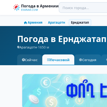
Погода в Армении
EXANAK.COM
Армения
Арагацотн
Ернджатап
›
›
Погода в Ернджатап
Арагацотн
·
1650 м
Сейчас
Почасовой
Сегодня