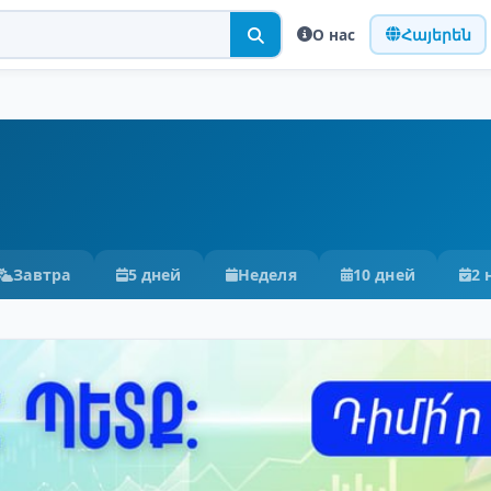
О нас
Հայերեն
Завтра
5 дней
Неделя
10 дней
2 