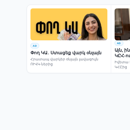
AD
AD
Այն, 
Փող ԿԱ․ Ստացեք վարկ օնլայն
ԿԸՀ-ո
Հրատապ վարկեր օնլայն լավագույն
Իվետա 
ՈՒՎԿ-ներից
ԿՀԸից