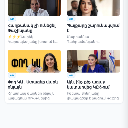
AD
AD
Հաղթանակ չի ունեցել
Պայքարը շարունակվում
Փաշինյանը
է
⚡⚡⚡Նարեկ
Մարիաննա
Կարապետյանը խոսում է
Ղահրամանյանի
ընտրությունների մասին
սենսացիոն կոչը
AD
AD
Փող ԿԱ․ Ստացեք վարկ
Այն, ինչ քիչ առաջ
օնլայն
կատարվեց ԿԸՀ-ում
Հրատապ վարկեր օնլայն
Իվետա Տոնոյանը
լավագույն ՈՒՎԿ-ներից
փակագծեր է բացում ԿՀԸից