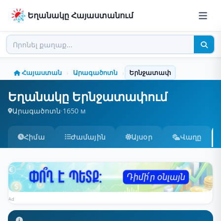
Եղանակը Հայաստանում
Հայաստան
Արագածոտն
Երնջատափ
›
›
Եղանակը Երնջատափում
Արագածոտն
·
1650 м
Հիմա
Ժամային
Այսօր
Վաղը
Ad