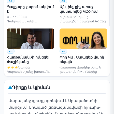
AD
AD
Պայքարը շարունակվում
Այն, ինչ քիչ առաջ
է
կատարվեց ԿԸՀ-ում
Մարիաննա
Իվետա Տոնոյանը
Ղահրամանյանի
փակագծեր է բացում ԿՀԸից
սենսացիոն կոչը
AD
AD
Հաղթանակ չի ունեցել
Փող ԿԱ․ Ստացեք վարկ
Փաշինյանը
օնլայն
⚡⚡⚡Նարեկ
Հրատապ վարկեր օնլայն
Կարապետյանը խոսում է
լավագույն ՈՒՎԿ-ներից
ընտրությունների մասին
Դիրքը և կլիման
Սարալանջ գյուղը գտնվում է Արագածոտնի
մարզում՝ Արագած լեռնազանգվածի հյուսիս-
արևմտյան լանջերին։ Տարածքը բնորոշվում է