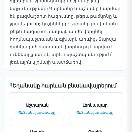
գլխարկ և ջրամեկուսիչ կոշիկներ լավ
կպչունությամբ։ Գարնանը և աշնանը հարմար
են բազմաշերտ հագուստը, թեթև բաճկոնը և
ջրամեկուսիչ կոշիկները։ Ամռանը բավական է
թեթև հագուստ, սակայն արժե վերցնել
հողմապաշտպան և գլխարկ արևից։ Տարվա
ցանկացած ժամանակ խորհուրդ է տրվում
ունենալ քամու և արևի պաշտպանություն՝
լեռնային կլիմայի պատճառով։
Եղանակը հարևան բնակավայրերում
Աշտարակ
Լեռնապար
Տեսնել եղանակը
Տեսնել եղանակը
Արայի
Թալին