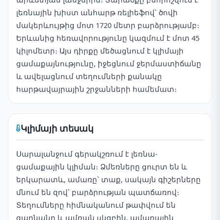
լեռնային խիստ անհարթ ռելիեֆով՝ ծովի
մակերևույթից մոտ 1720 մետր բարձրությամբ։
Երևանից հեռավորությունը կազմում է մոտ 45
կիլոմետր։ Այս դիրքը մեծացնում է կլիմայի
ցամաքայնությունը, իջեցնում ջերմաստիճանը
և ավելացնում տեղումների քանակը
հարթավայրային շրջանների համեմատ։
Կլիմայի տեսակ
Սարալանջում գերակշռում է լեռնա-
ցամաքային կլիման։ Ձմեռները ցուրտ են և
երկարատև, ամառը՝ տաք, սակայն գիշերները
մնում են զով՝ բարձրության պատճառով։
Տեղումները հիմնականում թափվում են
գարնանը և ամռան սկզբին, ամառային