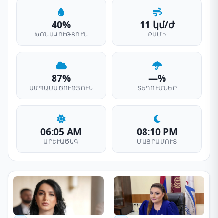
40%
11 կմ/ժ
ԽՈՆԱՎՈՒԹՅՈՒՆ
ՔԱՄԻ
87%
—%
ԱՄՊԱՄԱԾՈՒԹՅՈՒՆ
ՏԵՂՈՒՄՆԵՐ
06:05 AM
08:10 PM
ԱՐԵՒԱԾԱԳ
ՄԱՅՐԱՄՈՒՏ