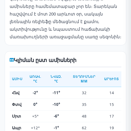
ամիսները համեմատաբար չոր են։ Տարեկան
հաշվվում է մոտ 200 արևոտ օր, սակայն
լեռնային ռելիեֆը մեծացնում է քամու
ակտիվությունը և նպաստում հաճախակի
մառախուղների առաջացմանը սառը սեզոնին։
Կլիման ըստ ամիսների
ԱՌԱՎ.
ՆՎԱԶ.
ՏԵՂՈՒՄՆԵՐ
ԱՄԻՍ
ԱՐԵՒՈՏ
°C
°C
ММ
Հնվ
-2°
-11°
32
14
Փտվ
0°
-10°
35
15
Մրտ
+5°
-6°
48
17
Ապր
+12°
-1°
62
19