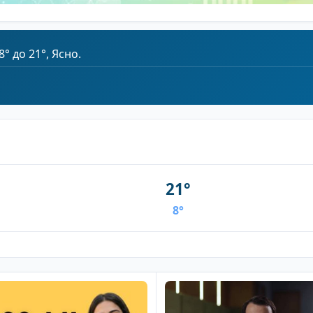
° до 21°, Ясно.
21°
8°