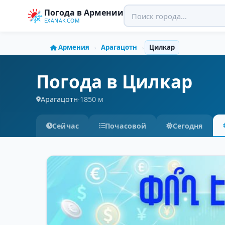
Погода в Армении
EXANAK.COM
Армения
Арагацотн
Цилкар
›
›
Погода в Цилкар
Арагацотн
·
1850 м
Сейчас
Почасовой
Сегодня