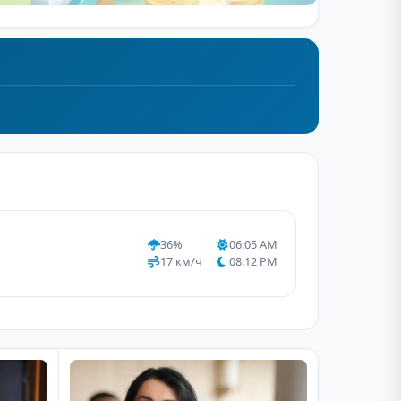
36%
06:05 AM
17 км/ч
08:12 PM