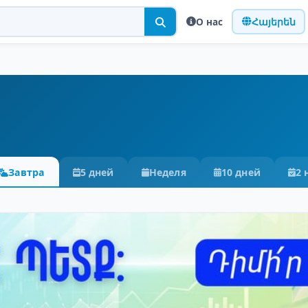
О нас
Հայերեն
Завтра
5 дней
Неделя
10 дней
2 