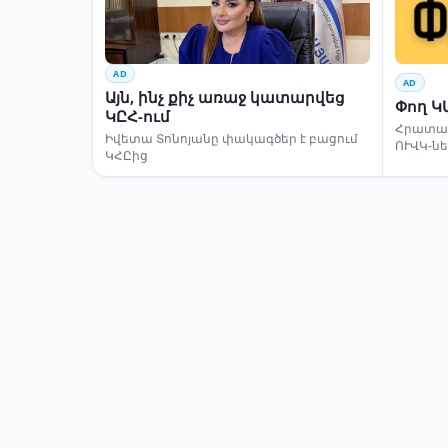
AD
AD
Այն, ինչ քիչ առաջ կատարվեց
Փող Կ
ԿԸՀ-ում
Հրատապ
Իվետա Տոնոյանը փակագծեր է բացում
ՈՒՎԿ-ն
ԿՀԸից