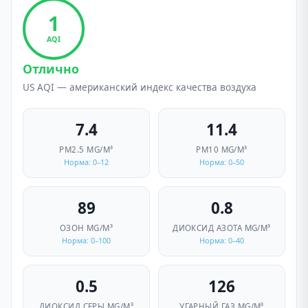
1
AQI
Отлично
US AQI — американский индекс качества воздуха
7.4
11.4
PM2.5
ΜG/M³
PM10
ΜG/M³
Норма: 0–12
Норма: 0–50
89
0.8
ОЗОН
ΜG/M³
ДИОКСИД АЗОТА
ΜG/M³
Норма: 0–100
Норма: 0–40
0.5
126
ДИОКСИД СЕРЫ
ΜG/M³
УГАРНЫЙ ГАЗ
ΜG/M³