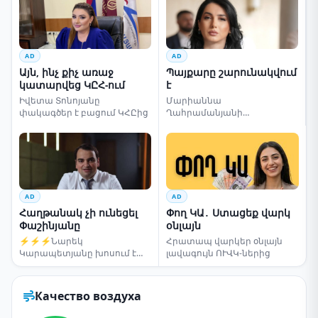
AD
AD
Այն, ինչ քիչ առաջ
Պայքարը շարունակվում
կատարվեց ԿԸՀ-ում
է
Իվետա Տոնոյանը
Մարիաննա
փակագծեր է բացում ԿՀԸից
Ղահրամանյանի
սենսացիոն կոչը
AD
AD
Հաղթանակ չի ունեցել
Փող ԿԱ․ Ստացեք վարկ
Փաշինյանը
օնլայն
⚡⚡⚡Նարեկ
Հրատապ վարկեր օնլայն
Կարապետյանը խոսում է
լավագույն ՈՒՎԿ-ներից
ընտրությունների մասին
Качество воздуха