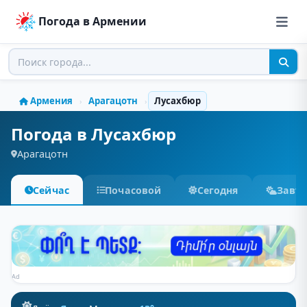
Погода в Армении
Армения
Арагацотн
Лусахбюр
›
›
Погода в Лусахбюр
Арагацотн
Сейчас
Почасовой
Сегодня
Завт
Ad