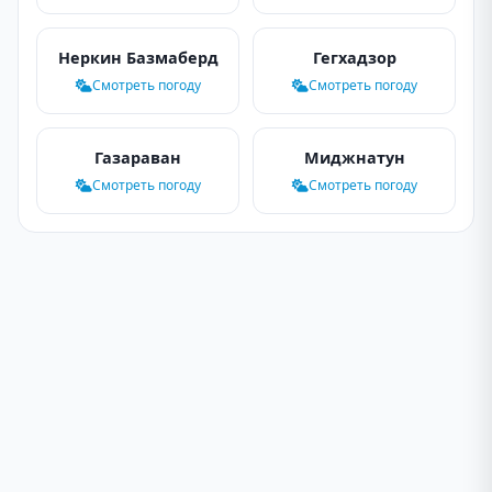
Неркин Базмаберд
Гегхадзор
Смотреть погоду
Смотреть погоду
Газараван
Миджнатун
Смотреть погоду
Смотреть погоду