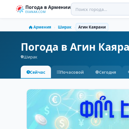
Погода в Армении
EXANAK.COM
Армения
Ширак
Агин Каярани
›
›
Погода в Агин Каяр
Ширак
Сейчас
Почасовой
Сегодня