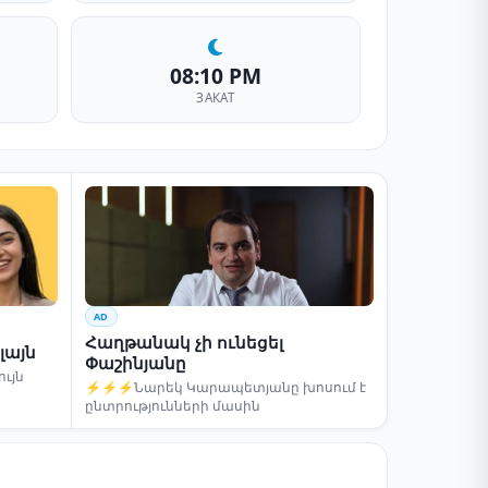
08:10 PM
ЗАКАТ
AD
Հաղթանակ չի ունեցել
լայն
Փաշինյանը
ւյն
⚡⚡⚡Նարեկ Կարապետյանը խոսում է
ընտրությունների մասին