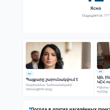
Ясно
Ощущается: 11°
AD
AD
Այն, 
Պայքարը շարունակվում է
ԿԸՀ-ո
Մարիաննա Ղահրամանյանի
Իվետա 
սենսացիոն կոչը
ԿՀԸից
Погода в других населённых пунк