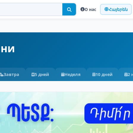
О нас
Հայերեն
ани
Завтра
5 дней
Неделя
10 дней
2 