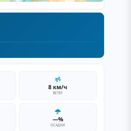
8 км/ч
ВЕТЕР
—%
ОСАДКИ