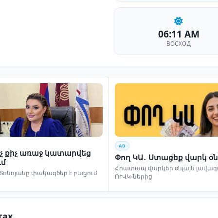
06:11 AM
ВОСХОД
AD
ինչ քիչ առաջ կատարվեց
Փող ԿԱ․ Ստացեք վարկ օն
ւմ
Հրատապ վարկեր օնլայն լավագո
Տոնոյանը փակագծեր է բացում
ՈՒՎԿ-ներից
тах