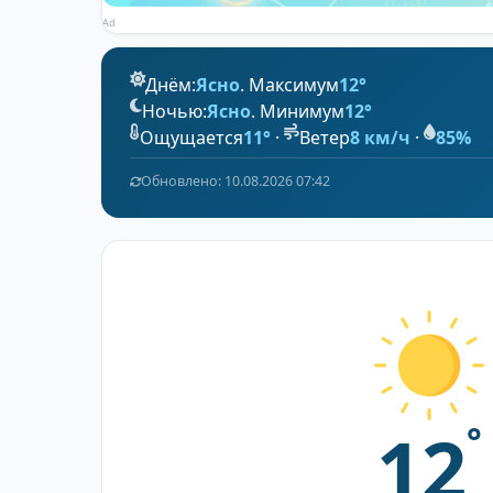
Ad
Днём:
Ясно
. Максимум
12°
Ночью:
Ясно
. Минимум
12°
Ощущается
11°
·
Ветер
8 км/ч
·
85%
Обновлено: 10.08.2026 07:42
12
°