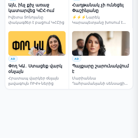
Այն, ինչ քիչ առաջ
Հաղթանակ չի ունեցել
կատարվեց ԿԸՀ-ում
Փաշինյանը
Իվետա Տոնոյանը
⚡⚡⚡Նարեկ
փակագծեր է բացում ԿՀԸից
Կարապետյանը խոսում է
ընտրությունների մասին
AD
AD
Փող ԿԱ․ Ստացեք վարկ
Պայքարը շարունակվում
օնլայն
է
Հրատապ վարկեր օնլայն
Մարիաննա
լավագույն ՈՒՎԿ-ներից
Ղահրամանյանի սենսացիոն
կոչը