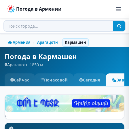
Погода в Армении
Армения
Арагацотн
Кармашен
›
›
Погода в Кармашен
Арагацотн
·
1850 м
Сейчас
Почасовой
Сегодня
Завт
Ad