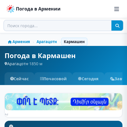
Погода в Армении
Армения
Арагацотн
Кармашен
›
›
Погода в Кармашен
Арагацотн
·
1850 м
Сейчас
Почасовой
Сегодня
Завт
Ad