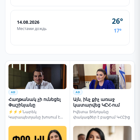
26°
14.08.2026
Местами дождь
17°
AD
AD
Հաղթանակ չի ունեցել
Այն, ինչ քիչ առաջ
Փաշինյանը
կատարվեց ԿԸՀ-ում
⚡⚡⚡Նարեկ
Իվետա Տոնոյանը
Կարապետյանը խոսում է
փակագծեր է բացում ԿՀԸից
ընտրությունների մասին