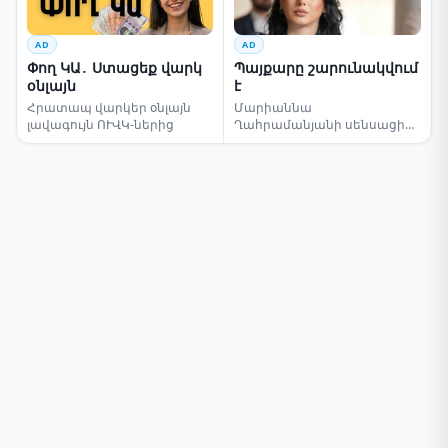
AD
AD
Փող ԿԱ․ Ստացեք վարկ
Պայքարը շարունակվում
օնլայն
է
Հրատապ վարկեր օնլայն
Մարիաննա
լավագույն ՈՒՎԿ-ներից
Ղահրամանյանի սենսացիոն
կոչը