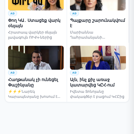
AD
AD
Փող ԿԱ․ Ստացեք վարկ
Պայքարը շարունակվում
օնլայն
է
Հրատապ վարկեր օնլայն
Մարիաննա
լավագույն ՈՒՎԿ-ներից
Ղահրամանյանի
սենսացիոն կոչը
AD
AD
Հաղթանակ չի ունեցել
Այն, ինչ քիչ առաջ
Փաշինյանը
կատարվեց ԿԸՀ-ում
⚡⚡⚡Նարեկ
Իվետա Տոնոյանը
Կարապետյանը խոսում է
փակագծեր է բացում ԿՀԸից
ընտրությունների մասին