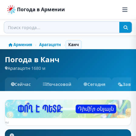
Погода в Армении
Армения
Арагацотн
Канч
›
›
Погода в Канч
Арагацотн
·
1680 м
Сейчас
Почасовой
Сегодня
Завт
Ad