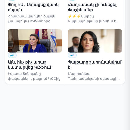
Փող ԿԱ․ Ստացեք վարկ
Հաղթանակ չի ունեցել
օնլայն
Փաշինյանը
Հրատապ վարկեր օնլայն
⚡⚡⚡Նարեկ
լավագույն ՈՒՎԿ-ներից
Կարապետյանը խոսում է
ընտրությունների մասին
AD
AD
Այն, ինչ քիչ առաջ
Պայքարը շարունակվում
կատարվեց ԿԸՀ-ում
է
Իվետա Տոնոյանը
Մարիաննա
փակագծեր է բացում ԿՀԸից
Ղահրամանյանի սենսացիոն
կոչը