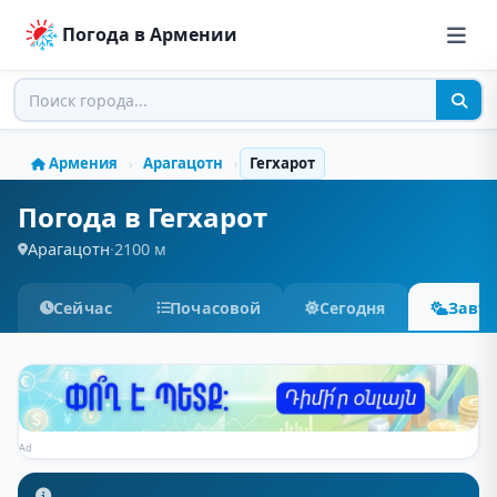
Погода в Армении
Армения
Арагацотн
Гегхарот
›
›
Погода в Гегхарот
Арагацотн
·
2100 м
Сейчас
Почасовой
Сегодня
Завт
Ad