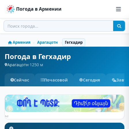
Погода в Армении
Армения
Арагацотн
Гегхадир
›
›
Погода в Гегхадир
Арагацотн
·
1250 м
Сейчас
Почасовой
Сегодня
Завт
Ad