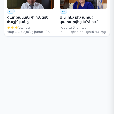
AD
AD
Հաղթանակ չի ունեցել
Այն, ինչ քիչ առաջ
Փաշինյանը
կատարվեց ԿԸՀ-ում
⚡⚡⚡Նարեկ
Իվետա Տոնոյանը
Կարապետյանը խոսում է
փակագծեր է բացում ԿՀԸից
ընտրությունների մասին