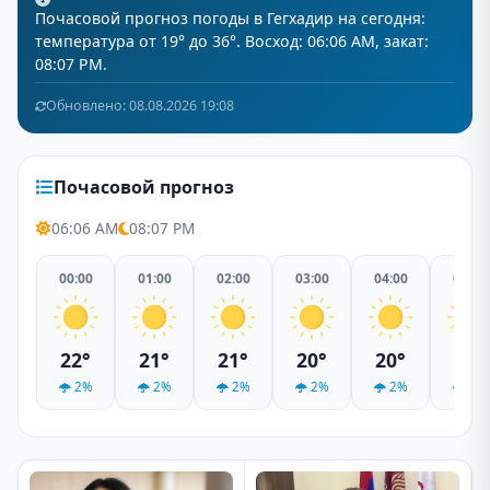
Почасовой прогноз погоды в Гегхадир на сегодня:
температура от 19° до 36°. Восход: 06:06 AM, закат:
08:07 PM.
Обновлено: 08.08.2026 19:08
Почасовой прогноз
06:06 AM
08:07 PM
00:00
01:00
02:00
03:00
04:00
05:00
22°
21°
21°
20°
20°
19°
2%
2%
2%
2%
2%
2%