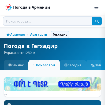
Погода в Армении
Армения
Арагацотн
Гегхадир
›
›
Погода в Гегхадир
Арагацотн
·
1250 м
Сейчас
Почасовой
Сегодня
Завт
Ad