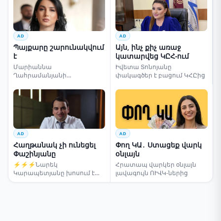
AD
AD
Պայքարը շարունակվում
Այն, ինչ քիչ առաջ
է
կատարվեց ԿԸՀ-ում
Մարիաննա
Իվետա Տոնոյանը
Ղահրամանյանի
փակագծեր է բացում ԿՀԸից
սենսացիոն կոչը
AD
AD
Հաղթանակ չի ունեցել
Փող ԿԱ․ Ստացեք վարկ
Փաշինյանը
օնլայն
⚡⚡⚡Նարեկ
Հրատապ վարկեր օնլայն
Կարապետյանը խոսում է
լավագույն ՈՒՎԿ-ներից
ընտրությունների մասին