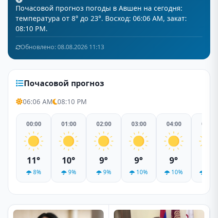
Почасовой прогноз погоды в Авшен на сегодня:
температура от 8° до 23°. Восход: 06:06 AM, закат:
08:10 PM.
Обновлено: 08.08.2026 11:13
Почасовой прогноз
06:06 AM
08:10 PM
00:00
01:00
02:00
03:00
04:00
05:00
11°
10°
9°
9°
9°
9°
8%
9%
9%
10%
10%
11%