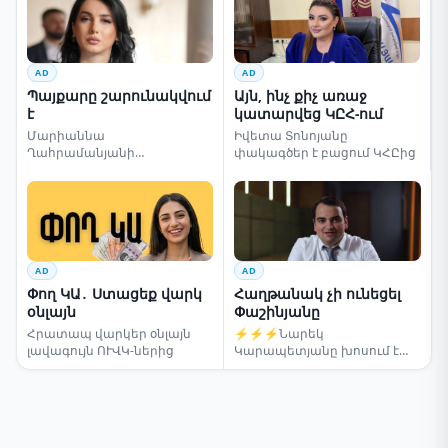
AD
AD
Պայքարը շարունակվում
Այն, ինչ քիչ առաջ
է
կատարվեց ԿԸՀ-ում
Մարիաննա
Իվետա Տոնոյանը
Ղահրամանյանի
փակագծեր է բացում ԿՀԸից
սենսացիոն կոչը
AD
AD
Փող ԿԱ․ Ստացեք վարկ
Հաղթանակ չի ունեցել
օնլայն
Փաշինյանը
Հրատապ վարկեր օնլայն
⚡⚡⚡Նարեկ
լավագույն ՈՒՎԿ-ներից
Կարապետյանը խոսում է
ընտրությունների մասին