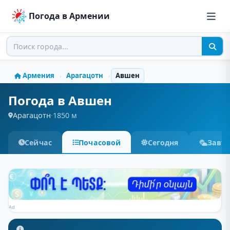
Погода в Армении
Армения
Арагацотн
Авшен
›
›
Погода в Авшен
Арагацотн
·
1850 м
Сейчас
Почасовой
Сегодня
Завт
Ad