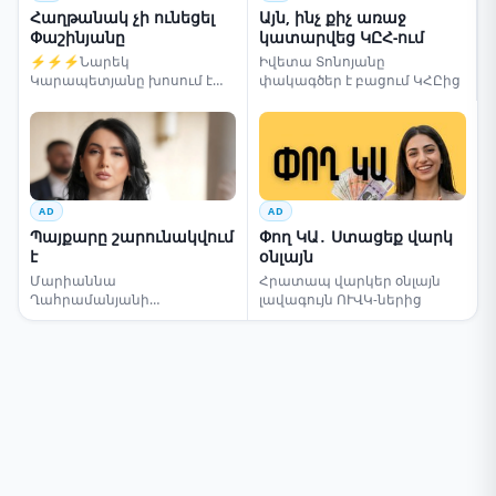
Հաղթանակ չի ունեցել
Այն, ինչ քիչ առաջ
Փաշինյանը
կատարվեց ԿԸՀ-ում
⚡⚡⚡Նարեկ
Իվետա Տոնոյանը
Կարապետյանը խոսում է
փակագծեր է բացում ԿՀԸից
ընտրությունների մասին
AD
AD
Պայքարը շարունակվում
Փող ԿԱ․ Ստացեք վարկ
է
օնլայն
Մարիաննա
Հրատապ վարկեր օնլայն
Ղահրամանյանի
լավագույն ՈՒՎԿ-ներից
սենսացիոն կոչը