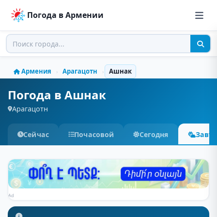
Погода в Армении
Армения
Арагацотн
Ашнак
›
›
Погода в Ашнак
Арагацотн
Сейчас
Почасовой
Сегодня
Завт
Ad