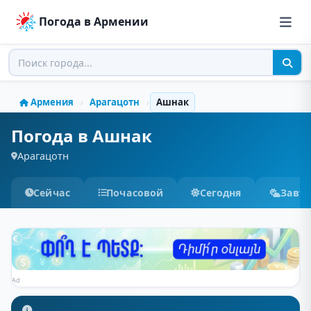
Погода в Армении
Армения
Арагацотн
Ашнак
›
›
Погода в Ашнак
Арагацотн
Сейчас
Почасовой
Сегодня
Завт
Ad