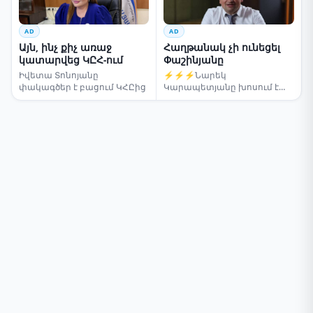
AD
AD
Այն, ինչ քիչ առաջ
Հաղթանակ չի ունեցել
կատարվեց ԿԸՀ-ում
Փաշինյանը
Իվետա Տոնոյանը
⚡⚡⚡Նարեկ
փակագծեր է բացում ԿՀԸից
Կարապետյանը խոսում է
ընտրությունների մասին