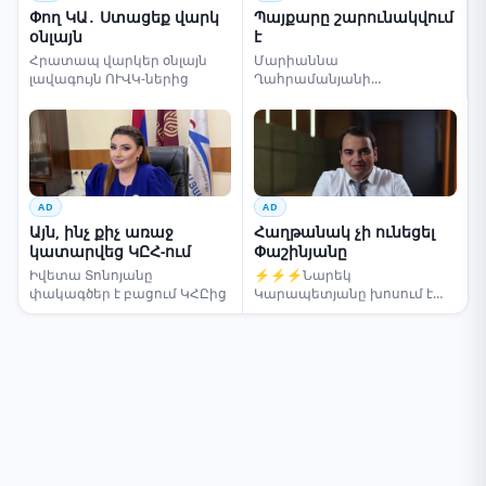
Փող ԿԱ․ Ստացեք վարկ
Պայքարը շարունակվում
օնլայն
է
Հրատապ վարկեր օնլայն
Մարիաննա
լավագույն ՈՒՎԿ-ներից
Ղահրամանյանի
սենսացիոն կոչը
AD
AD
Այն, ինչ քիչ առաջ
Հաղթանակ չի ունեցել
կատարվեց ԿԸՀ-ում
Փաշինյանը
Իվետա Տոնոյանը
⚡⚡⚡Նարեկ
փակագծեր է բացում ԿՀԸից
Կարապետյանը խոսում է
ընտրությունների մասին