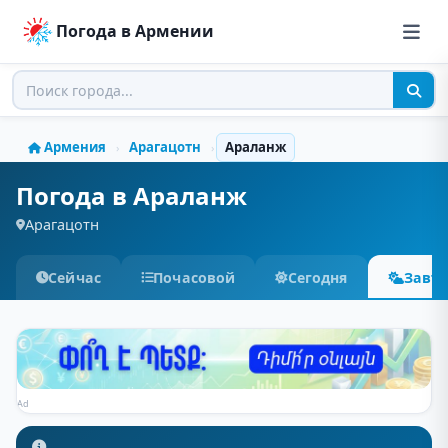
Погода в Армении
Армения
Арагацотн
Араланж
›
›
Погода в Араланж
Арагацотн
Сейчас
Почасовой
Сегодня
Завт
Ad