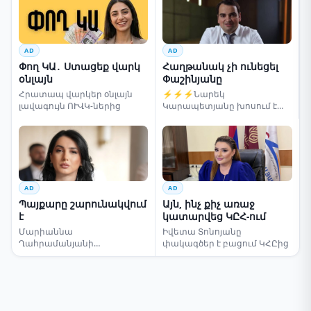
AD
AD
Փող ԿԱ․ Ստացեք վարկ
Հաղթանակ չի ունեցել
օնլայն
Փաշինյանը
Հրատապ վարկեր օնլայն
⚡⚡⚡Նարեկ
լավագույն ՈՒՎԿ-ներից
Կարապետյանը խոսում է
ընտրությունների մասին
AD
AD
Պայքարը շարունակվում
Այն, ինչ քիչ առաջ
է
կատարվեց ԿԸՀ-ում
Մարիաննա
Իվետա Տոնոյանը
Ղահրամանյանի
փակագծեր է բացում ԿՀԸից
սենսացիոն կոչը