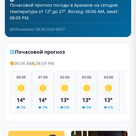
Почасовой прогноз погоды в Араланж на сегодня:
температура от 12° до 27°. Восход: 06:06 AM, закат:
08:09 PM.
Обновлено: 08.08.2026 08:07
Почасовой прогноз
06:06 AM
08:09 PM
00:00
01:00
02:00
03:00
04:00
05:00
14°
14°
13°
13°
13°
13°
5%
5%
6%
6%
6%
6%