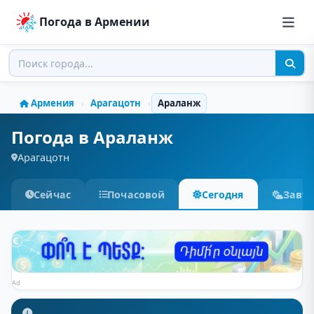
Погода в Армении
Армения
Арагацотн
Араланж
›
›
Погода в Араланж
Арагацотн
Сейчас
Почасовой
Сегодня
Завт
Ad