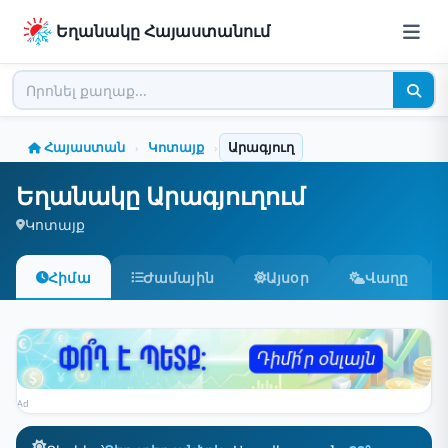
Եղանակը Հայաստանում
Հայաստան
Կոտայք
Արագյուղ
›
›
Եղանակը Արագյուղում
Կոտայք
Հիմա
Ժամային
Այսօր
Վաղը
Ad