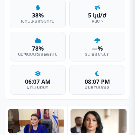
38%
5 կմ/ժ
ԽՈՆԱՎՈՒԹՅՈՒՆ
ՔԱՄԻ
78%
—%
ԱՄՊԱՄԱԾՈՒԹՅՈՒՆ
ՏԵՂՈՒՄՆԵՐ
06:07 AM
08:07 PM
ԱՐԵՒԱԾԱԳ
ՄԱՅՐԱՄՈՒՏ