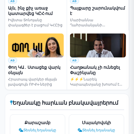
AD
AD
Այն, ինչ քիչ առաջ
Պայքարը շարունակվում
կատարվեց ԿԸՀ-ում
է
Իվետա Տոնոյանը
Մարիաննա
փակագծեր է բացում ԿՀԸից
Ղահրամանյանի
սենսացիոն կոչը
AD
AD
Փող ԿԱ․ Ստացեք վարկ
Հաղթանակ չի ունեցել
օնլայն
Փաշինյանը
Հրատապ վարկեր օնլայն
⚡⚡⚡Նարեկ
լավագույն ՈՒՎԿ-ներից
Կարապետյանը խոսում է
ընտրությունների մասին
Եղանակը հարևան բնակավայրերում
Քարաշամբ
Մայակովսկի
Տեսնել եղանակը
Տեսնել եղանակը