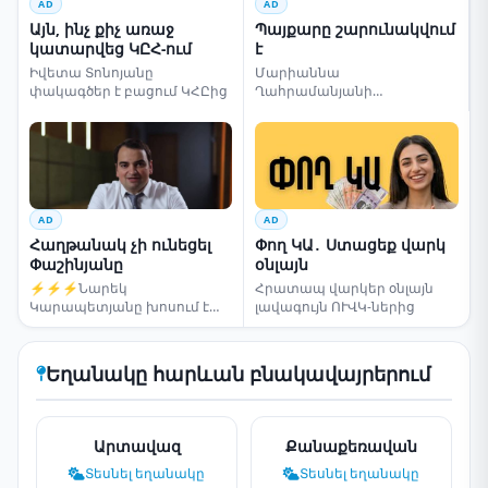
AD
AD
Այն, ինչ քիչ առաջ
Պայքարը շարունակվում
կատարվեց ԿԸՀ-ում
է
Իվետա Տոնոյանը
Մարիաննա
փակագծեր է բացում ԿՀԸից
Ղահրամանյանի
սենսացիոն կոչը
AD
AD
Հաղթանակ չի ունեցել
Փող ԿԱ․ Ստացեք վարկ
Փաշինյանը
օնլայն
⚡⚡⚡Նարեկ
Հրատապ վարկեր օնլայն
Կարապետյանը խոսում է
լավագույն ՈՒՎԿ-ներից
ընտրությունների մասին
Եղանակը հարևան բնակավայրերում
Արտավազ
Քանաքեռավան
Տեսնել եղանակը
Տեսնել եղանակը