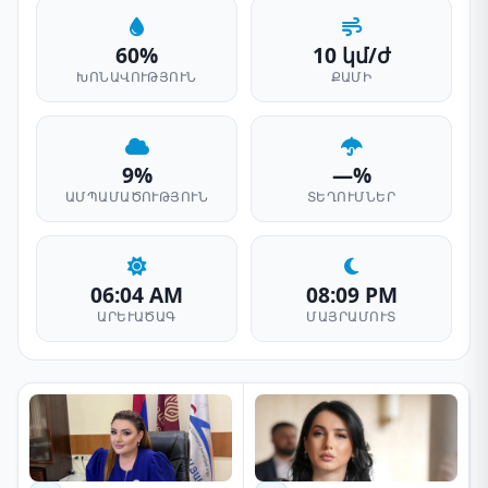
60%
10 կմ/ժ
ԽՈՆԱՎՈՒԹՅՈՒՆ
ՔԱՄԻ
9%
—%
ԱՄՊԱՄԱԾՈՒԹՅՈՒՆ
ՏԵՂՈՒՄՆԵՐ
06:04 AM
08:09 PM
ԱՐԵՒԱԾԱԳ
ՄԱՅՐԱՄՈՒՏ