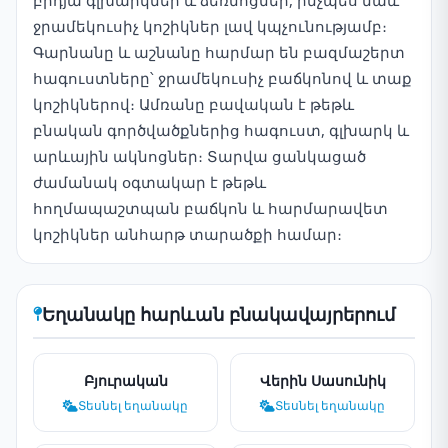
բրդյա գլխարկներ և ձեռնոցներ, ինչպես նաև
ջրամեկուսիչ կոշիկներ լավ կպչունությամբ։
Գարնանը և աշնանը հարմար են բազմաշերտ
հագուստները՝ ջրամեկուսիչ բաճկոնով և տաք
կոշիկներով։ Ամռանը բավական է թեթև
բնական գործվածքներից հագուստ, գլխարկ և
արևային ակնոցներ։ Տարվա ցանկացած
ժամանակ օգտակար է թեթև
հողմապաշտպան բաճկոն և հարմարավետ
կոշիկներ անհարթ տարածքի համար։
Եղանակը հարևան բնակավայրերում
Բյուրական
Վերին Սասունիկ
Տեսնել եղանակը
Տեսնել եղանակը