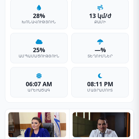
28%
13 կմ/ժ
ԽՈՆԱՎՈՒԹՅՈՒՆ
ՔԱՄԻ
25%
—%
ԱՄՊԱՄԱԾՈՒԹՅՈՒՆ
ՏԵՂՈՒՄՆԵՐ
06:07 AM
08:11 PM
ԱՐԵՒԱԾԱԳ
ՄԱՅՐԱՄՈՒՏ