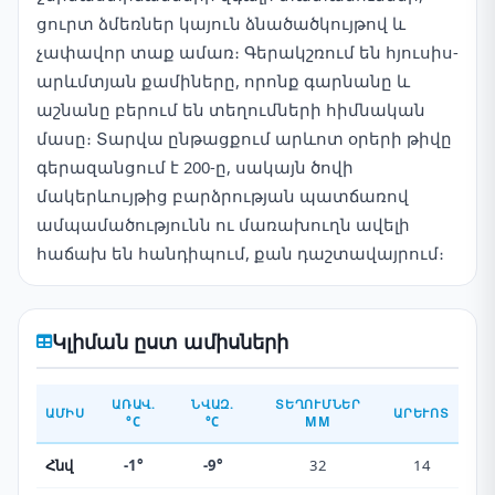
ցուրտ ձմեռներ կայուն ձնածածկույթով և
չափավոր տաք ամառ։ Գերակշռում են հյուսիս-
արևմտյան քամիները, որոնք գարնանը և
աշնանը բերում են տեղումների հիմնական
մասը։ Տարվա ընթացքում արևոտ օրերի թիվը
գերազանցում է 200-ը, սակայն ծովի
մակերևույթից բարձրության պատճառով
ամպամածությունն ու մառախուղն ավելի
հաճախ են հանդիպում, քան դաշտավայրում։
Կլիման ըստ ամիսների
ԱՌԱՎ.
ՆՎԱԶ.
ՏԵՂՈՒՄՆԵՐ
ԱՄԻՍ
ԱՐԵՒՈՏ
°C
°C
ММ
Հնվ
-1°
-9°
32
14