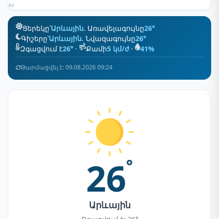
Ad
Ցերեկը՝
Արևային
. Առավելագույնը
26°
Գիշերը՝
Արևային
. Նվազագույնը
26°
Զգացվում է
26°
·
Քամի
5 կմ/ժ
·
41%
Թարմացվել է: 09.08.2026 09:24
26
°
Արևային