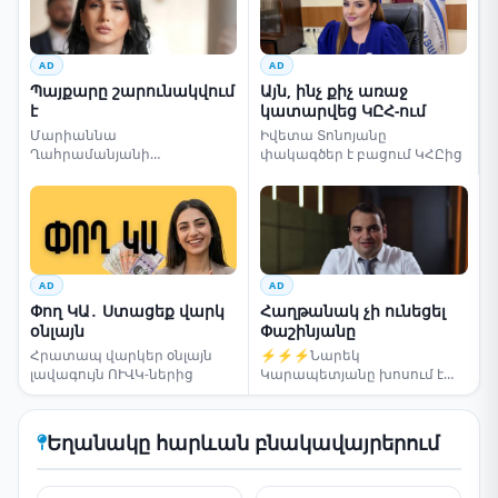
AD
AD
Պայքարը շարունակվում
Այն, ինչ քիչ առաջ
է
կատարվեց ԿԸՀ-ում
Մարիաննա
Իվետա Տոնոյանը
Ղահրամանյանի
փակագծեր է բացում ԿՀԸից
սենսացիոն կոչը
AD
AD
Փող ԿԱ․ Ստացեք վարկ
Հաղթանակ չի ունեցել
օնլայն
Փաշինյանը
Հրատապ վարկեր օնլայն
⚡⚡⚡Նարեկ
լավագույն ՈՒՎԿ-ներից
Կարապետյանը խոսում է
ընտրությունների մասին
Եղանակը հարևան բնակավայրերում