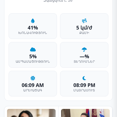
Զգացվում է: 26°
41%
5 կմ/ժ
ԽՈՆԱՎՈՒԹՅՈՒՆ
ՔԱՄԻ
5%
—%
ԱՄՊԱՄԱԾՈՒԹՅՈՒՆ
ՏԵՂՈՒՄՆԵՐ
06:09 AM
08:09 PM
ԱՐԵՒԱԾԱԳ
ՄԱՅՐԱՄՈՒՏ