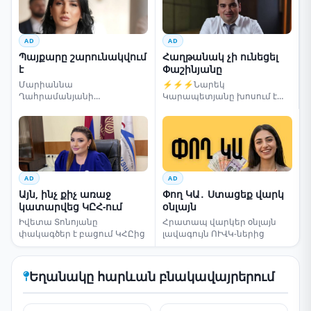
AD
AD
Պայքարը շարունակվում
Հաղթանակ չի ունեցել
է
Փաշինյանը
Մարիաննա
⚡⚡⚡Նարեկ
Ղահրամանյանի
Կարապետյանը խոսում է
սենսացիոն կոչը
ընտրությունների մասին
AD
AD
Այն, ինչ քիչ առաջ
Փող ԿԱ․ Ստացեք վարկ
կատարվեց ԿԸՀ-ում
օնլայն
Իվետա Տոնոյանը
Հրատապ վարկեր օնլայն
փակագծեր է բացում ԿՀԸից
լավագույն ՈՒՎԿ-ներից
Եղանակը հարևան բնակավայրերում