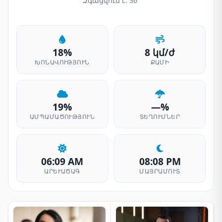
Զգացվում է: 36°
18%
8 կմ/ժ
ԽՈՆԱՎՈՒԹՅՈՒՆ
ՔԱՄԻ
19%
—%
ԱՄՊԱՄԱԾՈՒԹՅՈՒՆ
ՏԵՂՈՒՄՆԵՐ
06:09 AM
08:08 PM
ԱՐԵՒԱԾԱԳ
ՄԱՅՐԱՄՈՒՏ