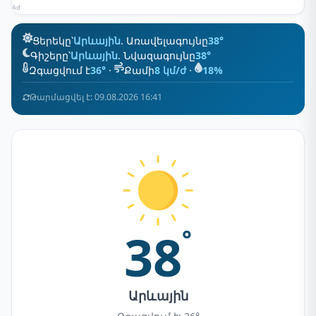
Ad
Ցերեկը՝
Արևային
. Առավելագույնը
38°
Գիշերը՝
Արևային
. Նվազագույնը
38°
Զգացվում է
36°
·
Քամի
8 կմ/ժ
·
18%
Թարմացվել է: 09.08.2026 16:41
38
°
Արևային