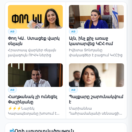
AD
AD
Փող ԿԱ․ Ստացեք վարկ
Այն, ինչ քիչ առաջ
օնլայն
կատարվեց ԿԸՀ-ում
Հրատապ վարկեր օնլայն
Իվետա Տոնոյանը
լավագույն ՈՒՎԿ-ներից
փակագծեր է բացում ԿՀԸից
AD
AD
Հաղթանակ չի ունեցել
Պայքարը շարունակվում
Փաշինյանը
է
⚡⚡⚡Նարեկ
Մարիաննա
Կարապետյանը խոսում է
Ղահրամանյանի սենսացիոն
ընտրությունների մասին
կոչը
Օդի աղտոտվածություն