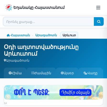
Եղանակը Հայաստանում
Հայաստան
Արագածոտն
Արևուտ
›
›
Օդի աղտոտվածությունը
Արևուտում
Արագածոտն
Հիմա
Ժամային
Այսօր
Վաղը
Ad