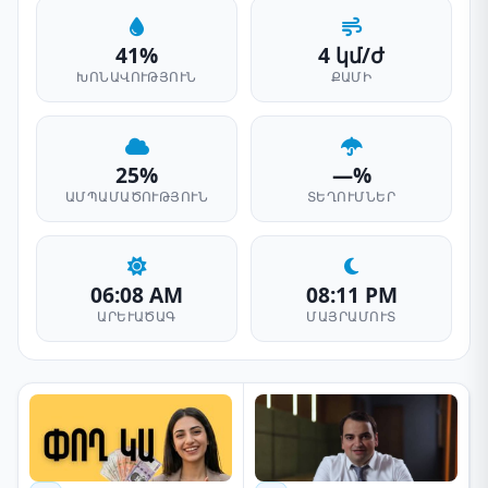
41%
4 կմ/ժ
ԽՈՆԱՎՈՒԹՅՈՒՆ
ՔԱՄԻ
25%
—%
ԱՄՊԱՄԱԾՈՒԹՅՈՒՆ
ՏԵՂՈՒՄՆԵՐ
06:08 AM
08:11 PM
ԱՐԵՒԱԾԱԳ
ՄԱՅՐԱՄՈՒՏ