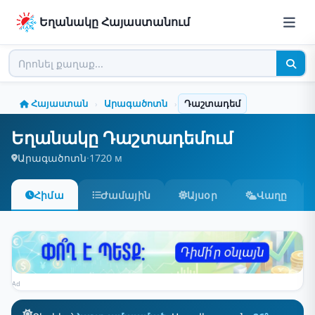
Եղանակը Հայաստանում
Հայաստան
Արագածոտն
Դաշտադեմ
›
›
Եղանակը Դաշտադեմում
Արագածոտն
·
1720 м
Հիմա
Ժամային
Այսօր
Վաղը
Ad