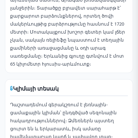
լանջերին։ Տարածքը բլրավետ սարահարթ է՝
քարքարոտ բարձունքներով, որտեղ ծովի
մակերևույթից բարձրությունը հասնում է 1720
մետրի։ Մոտակայքում խոշոր գետեր կամ լճեր
չկան, սակայն ռելիեֆը նպաստում է տեղային
քամիների առաջացմանը և օդի արագ
սառեցմանը։ Երևանից գյուղը գտնվում է մոտ
65 կիլոմետր հյուսիս-արևմուտք։
Կլիմայի տեսակ
Դաշտադեմում գերակշռում է լեռնային-
ցամաքային կլիման՝ ընդգծված սեզոնային
հակադրություններով։ Ձմեռներն այստեղ
ցուրտ են և երկարատև, իսկ ամառը
համեմատաբար կարճ և չափավոր տաք։