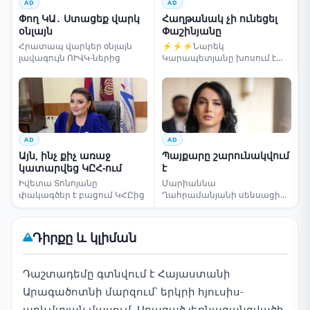
AD
AD
Փող ԿԱ․ Ստացեք վարկ
Հաղթանակ չի ունեցել
օնլայն
Փաշինյանը
Հրատապ վարկեր օնլայն
⚡⚡⚡Նարեկ
լավագույն ՈՒՎԿ-ներից
Կարապետյանը խոսում է
ընտրությունների մասին
AD
AD
Այն, ինչ քիչ առաջ
Պայքարը շարունակվում
կատարվեց ԿԸՀ-ում
է
Իվետա Տոնոյանը
Մարիաննա
փակագծեր է բացում ԿՀԸից
Ղահրամանյանի սենսացիոն
կոչը
Դիրքը և կլիման
Դաշտադեմը գտնվում է Հայաստանի
Արագածոտնի մարզում՝ երկրի հյուսիս-
արևմտյան մասում, Արագած լեռնազանգվածի