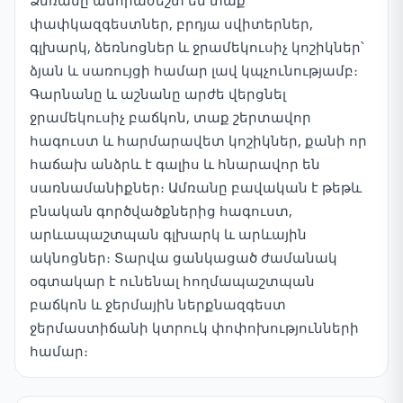
Ձմռանը անհրաժեշտ են տաք
փափկազգեստներ, բրդյա սվիտերներ,
գլխարկ, ձեռնոցներ և ջրամեկուսիչ կոշիկներ՝
ձյան և սառույցի համար լավ կպչունությամբ։
Գարնանը և աշնանը արժե վերցնել
ջրամեկուսիչ բաճկոն, տաք շերտավոր
հագուստ և հարմարավետ կոշիկներ, քանի որ
հաճախ անձրև է գալիս և հնարավոր են
սառնամանիքներ։ Ամռանը բավական է թեթև
բնական գործվածքներից հագուստ,
արևապաշտպան գլխարկ և արևային
ակնոցներ։ Տարվա ցանկացած ժամանակ
օգտակար է ունենալ հողմապաշտպան
բաճկոն և ջերմային ներքնազգեստ
ջերմաստիճանի կտրուկ փոփոխությունների
համար։