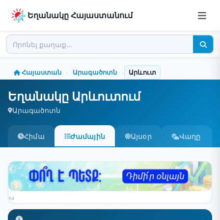
Եղանակը Հայաստանում
Հայաստան
Արագածոտն
Արևուտ
›
›
Եղանակը Արևուտում
Արագածոտն
Հիմա
Ժամային
Այսօր
Վաղը
Ad