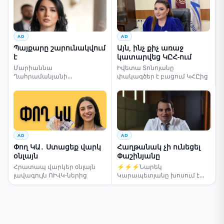
AD
AD
Պայքարը շարունակվում
Այն, ինչ քիչ առաջ
է
կատարվեց ԿԸՀ-ում
Մարիաննա
Իվետա Տոնոյանը
Ղահրամանյանի
փակագծեր է բացում ԿՀԸից
սենսացիոն կոչը
AD
AD
Փող ԿԱ․ Ստացեք վարկ
Հաղթանակ չի ունեցել
օնլայն
Փաշինյանը
Հրատապ վարկեր օնլայն
⚡⚡⚡Նարեկ
լավագույն ՈՒՎԿ-ներից
Կարապետյանը խոսում է
ընտրությունների մասին