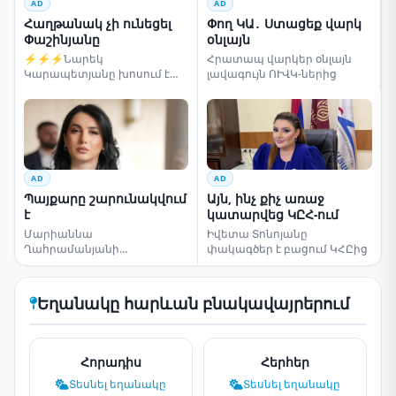
AD
AD
Հաղթանակ չի ունեցել
Փող ԿԱ․ Ստացեք վարկ
Փաշինյանը
օնլայն
⚡⚡⚡Նարեկ
Հրատապ վարկեր օնլայն
Կարապետյանը խոսում է
լավագույն ՈՒՎԿ-ներից
ընտրությունների մասին
AD
AD
Պայքարը շարունակվում
Այն, ինչ քիչ առաջ
է
կատարվեց ԿԸՀ-ում
Մարիաննա
Իվետա Տոնոյանը
Ղահրամանյանի
փակագծեր է բացում ԿՀԸից
սենսացիոն կոչը
Եղանակը հարևան բնակավայրերում
Հորադիս
Հերհեր
Տեսնել եղանակը
Տեսնել եղանակը