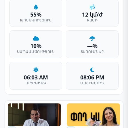
55%
12 կմ/ժ
ԽՈՆԱՎՈՒԹՅՈՒՆ
ՔԱՄԻ
10%
—%
ԱՄՊԱՄԱԾՈՒԹՅՈՒՆ
ՏԵՂՈՒՄՆԵՐ
06:03 AM
08:06 PM
ԱՐԵՒԱԾԱԳ
ՄԱՅՐԱՄՈՒՏ