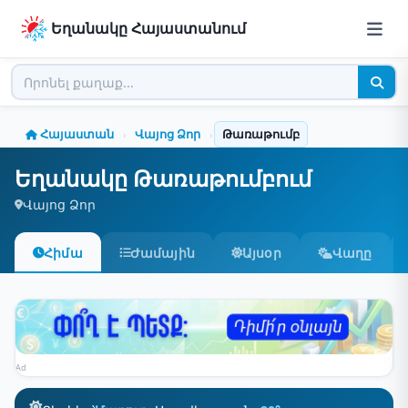
Եղանակը Հայաստանում
Հայաստան
Վայոց Ձոր
Թառաթումբ
›
›
Եղանակը Թառաթումբում
Վայոց Ձոր
Հիմա
Ժամային
Այսօր
Վաղը
Ad