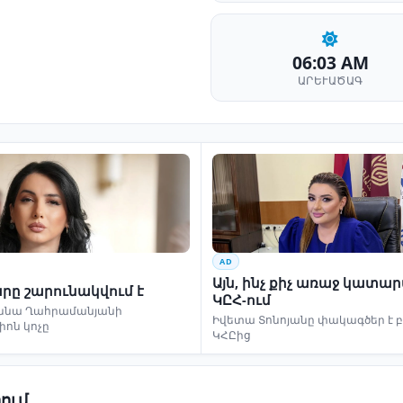
06:03 AM
ԱՐԵՒԱԾԱԳ
AD
Այն, ինչ քիչ առաջ կատա
րը շարունակվում է
ԿԸՀ-ում
ննա Ղահրամանյանի
Իվետա Տոնոյանը փակագծեր է 
իոն կոչը
ԿՀԸից
ում