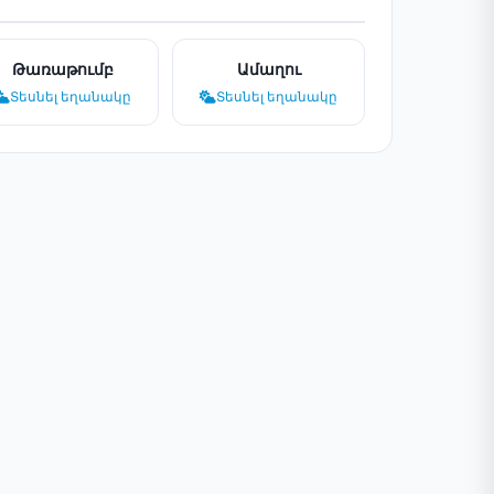
Թառաթումբ
Ամաղու
Տեսնել եղանակը
Տեսնել եղանակը