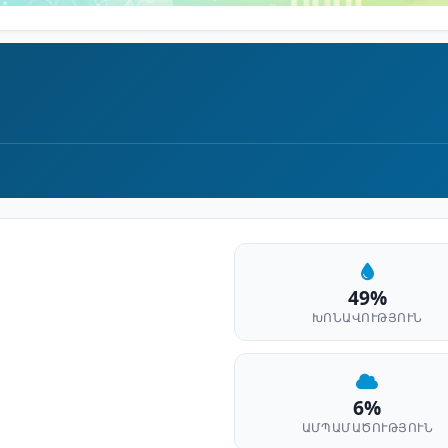
49%
ԽՈՆԱՎՈՒԹՅՈՒՆ
6%
ԱՄՊԱՄԱԾՈՒԹՅՈՒՆ