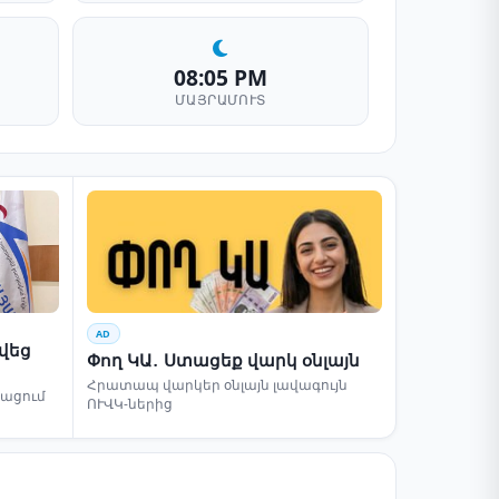
08:05 PM
ՄԱՅՐԱՄՈՒՏ
AD
րվեց
Փող ԿԱ․ Ստացեք վարկ օնլայն
Հրատապ վարկեր օնլայն լավագույն
բացում
ՈՒՎԿ-ներից