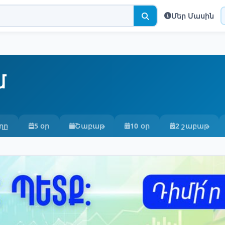
Մեր Մասին
մ
ղը
5 օր
Շաբաթ
10 օր
2 շաբաթ