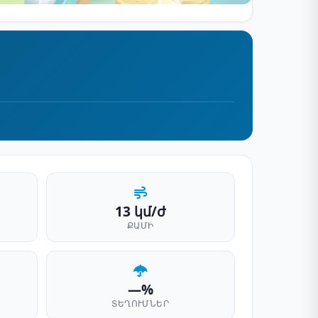
13 կմ/ժ
ՔԱՄԻ
—%
ՏԵՂՈՒՄՆԵՐ