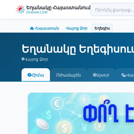
Եղանակը Հայաստանում
EXANAK.COM
Հայաստան
Վայոց Ձոր
Եղեգիս
›
›
Եղանակը Եղեգիսու
Վայոց Ձոր
Հիմա
Ժամային
Այսօր
Վա