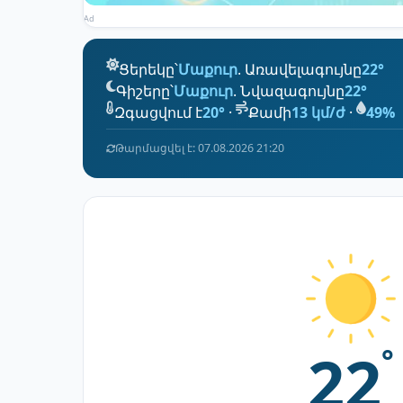
Ad
Ցերեկը՝
Մաքուր
. Առավելագույնը
22°
Գիշերը՝
Մաքուր
. Նվազագույնը
22°
Զգացվում է
20°
·
Քամի
13 կմ/ժ
·
49%
Թարմացվել է: 07.08.2026 21:20
22
°