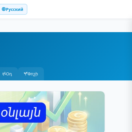
Русский
Օդ
Փոշի