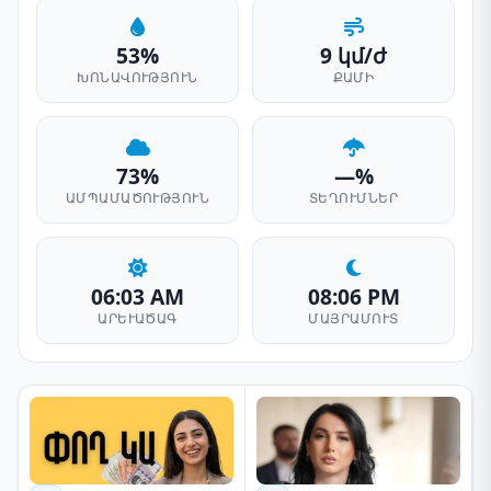
53%
9 կմ/ժ
ԽՈՆԱՎՈՒԹՅՈՒՆ
ՔԱՄԻ
73%
—%
ԱՄՊԱՄԱԾՈՒԹՅՈՒՆ
ՏԵՂՈՒՄՆԵՐ
06:03 AM
08:06 PM
ԱՐԵՒԱԾԱԳ
ՄԱՅՐԱՄՈՒՏ