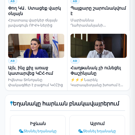
AD
AD
Փող ԿԱ․ Ստացեք վարկ
Պայքարը շարունակվում
օնլայն
է
Հրատապ վարկեր օնլայն
Մարիաննա
լավագույն ՈՒՎԿ-ներից
Ղահրամանյանի
սենսացիոն կոչը
AD
AD
Այն, ինչ քիչ առաջ
Հաղթանակ չի ունեցել
կատարվեց ԿԸՀ-ում
Փաշինյանը
Իվետա Տոնոյանը
⚡⚡⚡Նարեկ
փակագծեր է բացում ԿՀԸից
Կարապետյանը խոսում է
ընտրությունների մասին
Եղանակը հարևան բնակավայրերում
Իջևան
Այրում
Տեսնել եղանակը
Տեսնել եղանակը