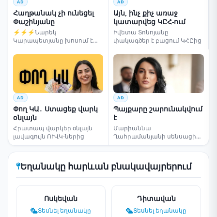
AD
AD
Հաղթանակ չի ունեցել
Այն, ինչ քիչ առաջ
Փաշինյանը
կատարվեց ԿԸՀ-ում
⚡⚡⚡Նարեկ
Իվետա Տոնոյանը
Կարապետյանը խոսում է
փակագծեր է բացում ԿՀԸից
ընտրությունների մասին
AD
AD
Փող ԿԱ․ Ստացեք վարկ
Պայքարը շարունակվում
օնլայն
է
Հրատապ վարկեր օնլայն
Մարիաննա
լավագույն ՈՒՎԿ-ներից
Ղահրամանյանի սենսացիոն
կոչը
Եղանակը հարևան բնակավայրերում
Ոսկեվան
Դիտավան
Տեսնել եղանակը
Տեսնել եղանակը