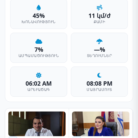
45%
11 կմ/ժ
ԽՈՆԱՎՈՒԹՅՈՒՆ
ՔԱՄԻ
7%
—%
ԱՄՊԱՄԱԾՈՒԹՅՈՒՆ
ՏԵՂՈՒՄՆԵՐ
06:02 AM
08:08 PM
ԱՐԵՒԱԾԱԳ
ՄԱՅՐԱՄՈՒՏ