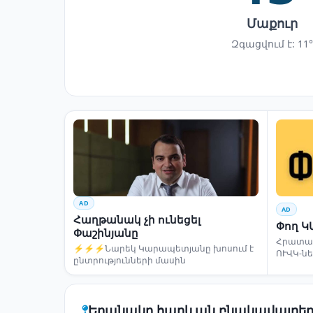
Մաքուր
Զգացվում է: 11°
AD
AD
Հաղթանակ չի ունեցել
Փող Կ
Փաշինյանը
Հրատապ
⚡⚡⚡Նարեկ Կարապետյանը խոսում է
ՈՒՎԿ-ն
ընտրությունների մասին
Եղանակը հարևան բնակավայրեր