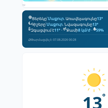
Ad
Ցերեկը՝
Մաքուր
. Առավելագույնը
13°
Գիշերը՝
Մաքուր
. Նվազագույնը
13°
Զգացվում է
11°
·
Քամի
8 կմ/ժ
·
59%
Թարմացվել է: 07.08.2026 00:28
13
°