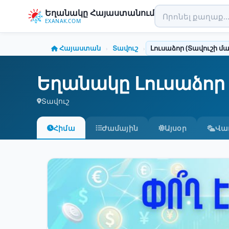
Եղանակը Հայաստանում
EXANAK.COM
Հայաստան
Տավուշ
Լուսաձոր (Տավուշի մա
›
›
Եղանակը Լուսաձոր 
Տավուշ
Հիմա
Ժամային
Այսօր
Վա