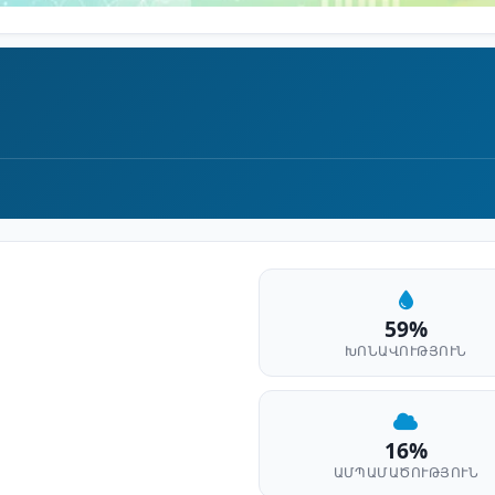
59%
ԽՈՆԱՎՈՒԹՅՈՒՆ
16%
ԱՄՊԱՄԱԾՈՒԹՅՈՒՆ