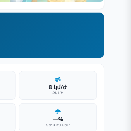
8 կմ/ժ
ՔԱՄԻ
—%
ՏԵՂՈՒՄՆԵՐ