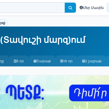
Մեր Մասին
րզ)
(Տավուշի մարզ)ում
ղը
5 օր
Շաբաթ
10 օր
2 շաբաթ