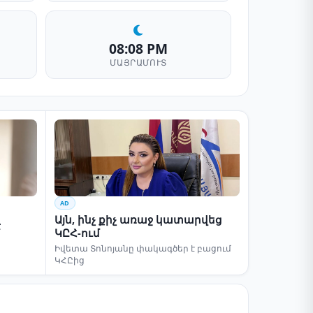
08:08 PM
ՄԱՅՐԱՄՈՒՏ
AD
Այն, ինչ քիչ առաջ կատարվեց
է
ԿԸՀ-ում
Իվետա Տոնոյանը փակագծեր է բացում
ԿՀԸից