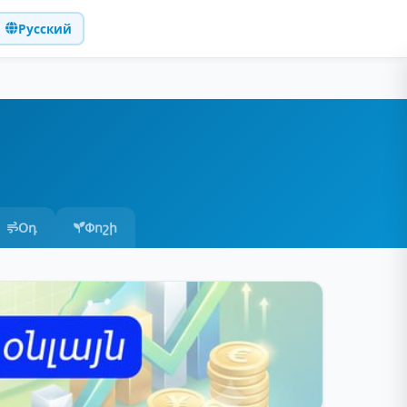
Русский
Օդ
Փոշի