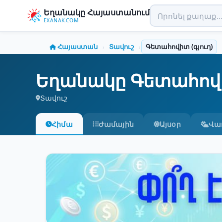
Եղանակը Հայաստանում
EXANAK.COM
Հայաստան
Տավուշ
Գետահովիտ (գյուղ)
›
›
Եղանակը Գետահովիտ
Տավուշ
Հիմա
Ժամային
Այսօր
Վա