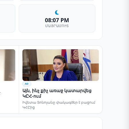
08:07 PM
ՄԱՅՐԱՄՈՒՏ
AD
Այն, ինչ քիչ առաջ կատարվեց
է
ԿԸՀ-ում
Իվետա Տոնոյանը փակագծեր է բացում
ԿՀԸից