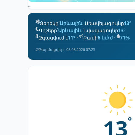
Ad
Ցերեկը՝
Արևային
. Առավելագույնը
13°
Գիշերը՝
Արևային
. Նվազագույնը
13°
Զգացվում է
11°
·
Քամի
6 կմ/ժ
·
71%
Թարմացվել է: 08.08.2026 07:25
13
°