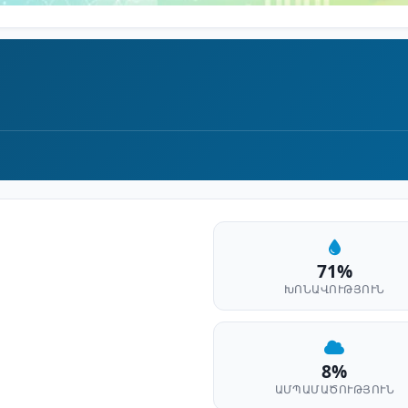
71%
ԽՈՆԱՎՈՒԹՅՈՒՆ
8%
ԱՄՊԱՄԱԾՈՒԹՅՈՒՆ