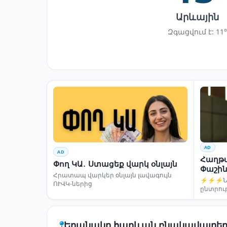
Արևային
Զգացվում է: 11°
AD
AD
Հաղթա
Փող ԿԱ․ Ստացեք վարկ օնլայն
Փաշին
Հրատապ վարկեր օնլայն լավագույն
⚡⚡⚡Նար
ՈՒՎԿ-ներից
ընտրու
Եղանակը հարևան բնակավայրեր