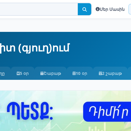
Մեր Մասին
 (գյուղ)ում
ղը
5 օր
Շաբաթ
10 օր
2 շաբաթ