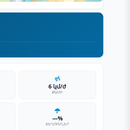
6 կմ/ժ
ՔԱՄԻ
—%
ՏԵՂՈՒՄՆԵՐ