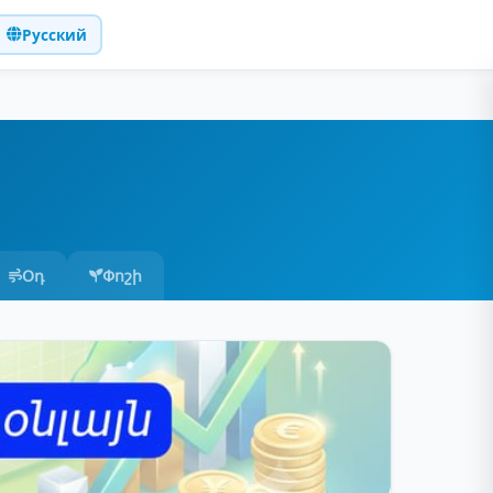
Русский
Օդ
Փոշի