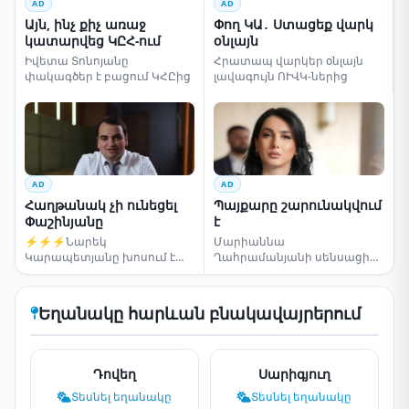
AD
AD
Այն, ինչ քիչ առաջ
Փող ԿԱ․ Ստացեք վարկ
կատարվեց ԿԸՀ-ում
օնլայն
Իվետա Տոնոյանը
Հրատապ վարկեր օնլայն
փակագծեր է բացում ԿՀԸից
լավագույն ՈՒՎԿ-ներից
AD
AD
Հաղթանակ չի ունեցել
Պայքարը շարունակվում
Փաշինյանը
է
⚡⚡⚡Նարեկ
Մարիաննա
Կարապետյանը խոսում է
Ղահրամանյանի սենսացիոն
ընտրությունների մասին
կոչը
Եղանակը հարևան բնակավայրերում
Դովեղ
Սարիգյուղ
Տեսնել եղանակը
Տեսնել եղանակը