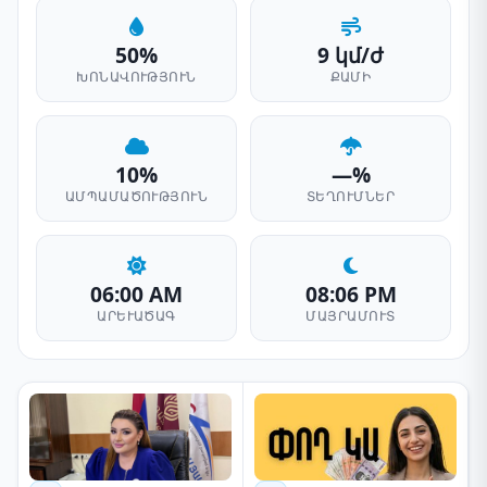
50%
9 կմ/ժ
ԽՈՆԱՎՈՒԹՅՈՒՆ
ՔԱՄԻ
10%
—%
ԱՄՊԱՄԱԾՈՒԹՅՈՒՆ
ՏԵՂՈՒՄՆԵՐ
06:00 AM
08:06 PM
ԱՐԵՒԱԾԱԳ
ՄԱՅՐԱՄՈՒՏ