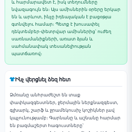
և հարմարավետ է, իսկ տեղումները
նվազագույն են։ Այս ամիսներին օրերը երկար
են և արևոտ, ինչը իդեալական է բացօթյա
գտնվելու համար։ Պետք է խուսափել
դեկտեմբեր-փետրվար ամիսներից՝ ուժեղ
սառնամանիքների, առատ ձյան և
սահմանափակ տեսանելիության
պատճառով։
Ինչ վերցնել ձեզ հետ
Ձմռանը անհրաժեշտ են տաք
փափկազգեստներ, ջերմային ներքնազգեստ,
գլխարկ, շարֆ և ջրամեկուսիչ կոշիկներ լավ
կպչունությամբ։ Գարնանը և աշնանը հարմար
են բազմաշերտ հագուստները՝