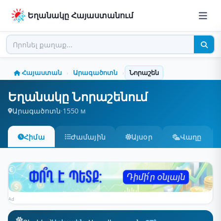
Եղանակը Հայաստանում
Հայաստան
Արագածոտն
Նորաշեն
›
›
Եղանակը Նորաշենում
Արագածոտն
·
1550 м
Հիմա
Ժամային
Այսօր
Վաղը
Ad