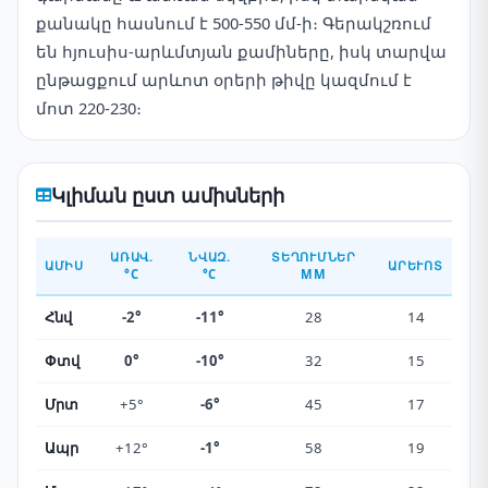
քանակը հասնում է 500-550 մմ-ի։ Գերակշռում
են հյուսիս-արևմտյան քամիները, իսկ տարվա
ընթացքում արևոտ օրերի թիվը կազմում է
մոտ 220-230։
Կլիման ըստ ամիսների
ԱՌԱՎ.
ՆՎԱԶ.
ՏԵՂՈՒՄՆԵՐ
ԱՄԻՍ
ԱՐԵՒՈՏ
°C
°C
ММ
Հնվ
-2°
-11°
28
14
Փտվ
0°
-10°
32
15
Մրտ
+5°
-6°
45
17
Ապր
+12°
-1°
58
19