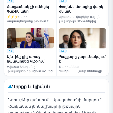
AD
AD
Հաղթանակ չի ունեցել
Փող ԿԱ․ Ստացեք վարկ
Փաշինյանը
օնլայն
⚡⚡⚡Նարեկ
Հրատապ վարկեր օնլայն
Կարապետյանը խոսում է
լավագույն ՈՒՎԿ-ներից
ընտրությունների մասին
AD
AD
Այն, ինչ քիչ առաջ
Պայքարը շարունակվում
կատարվեց ԿԸՀ-ում
է
Իվետա Տոնոյանը
Մարիաննա
փակագծեր է բացում ԿՀԸից
Ղահրամանյանի սենսացիոն
կոչը
Դիրքը և կլիման
Նորաշենը գտնվում է Արագածոտնի մարզում՝
Հայկական լեռնաշխարհի լեռնային
տարածքում։ Բնակավայրը գտնվում է ծովի