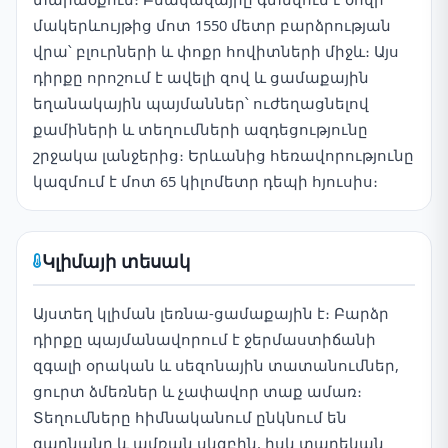
մակերևույթից մոտ 1550 մետր բարձրության
վրա՝ բլուրների և փոքր հովիտների միջև։ Այս
դիրքը որոշում է ավելի զով և ցամաքային
եղանակային պայմաններ՝ ուժեղացնելով
քամիների և տեղումների ազդեցությունը
շրջակա լանջերից։ Երևանից հեռավորությունը
կազմում է մոտ 65 կիլոմետր դեպի հյուսիս։
Կլիմայի տեսակ
Այստեղ կլիման լեռնա-ցամաքային է։ Բարձր
դիրքը պայմանավորում է ջերմաստիճանի
զգալի օրական և սեզոնային տատանումներ,
ցուրտ ձմեռներ և չափավոր տաք ամառ։
Տեղումները հիմնականում ընկնում են
գարնանը և ամռան սկզբին, իսկ տարեկան