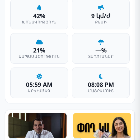
42%
9 կմ/ժ
ԽՈՆԱՎՈՒԹՅՈՒՆ
ՔԱՄԻ
21%
—%
ԱՄՊԱՄԱԾՈՒԹՅՈՒՆ
ՏԵՂՈՒՄՆԵՐ
05:59 AM
08:08 PM
ԱՐԵՒԱԾԱԳ
ՄԱՅՐԱՄՈՒՏ